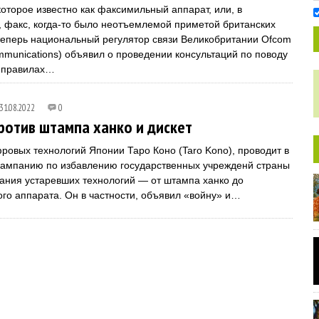
которое известно как факсимильный аппарат, или, в
, факс, когда-то было неотъемлемой приметой британских
теперь национальный регулятор связи Великобритании Ofcom
ommunications) объявил о проведении консультаций по поводу
 правилах…
31.08.2022
0
ротив штампа ханко и дискет
ровых технологий Японии Таро Коно (Taro Kono), проводит в
кампанию по избавлению государственных учрежденй страны
вания устаревших технологий — от штампа ханко до
го аппарата. Он в частности, объявил «войну» и…