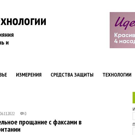
ехнологии
ияния
нь и
ВЬЕ
ИЗМЕРЕНИЯ
СРЕДСТВА ЗАЩИТЫ
ТЕХНОЛОГИИ
И
06.11.2022
0
льное прощание с факсами в
П
ритании