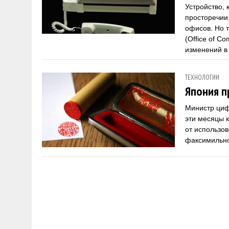
Устройство, 
просторечии
офисов. Но 
(Office of C
изменений в
ТЕХНОЛОГИИ
Япония п
Министр циф
эти месяцы 
от использо
факсимильно