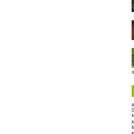
п
a
П
в
в