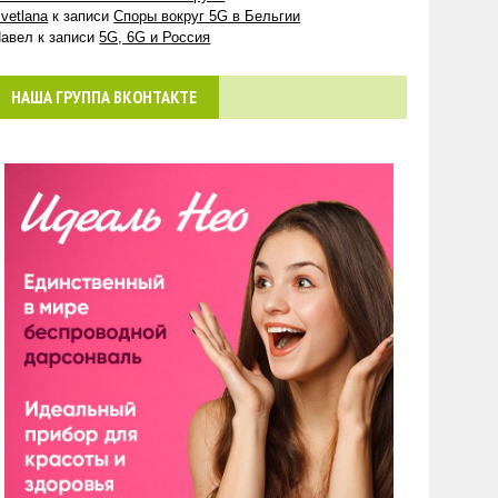
vetlana
к записи
Споры вокруг 5G в Бельгии
авел
к записи
5G, 6G и Россия
НАША ГРУППА ВКОНТАКТЕ