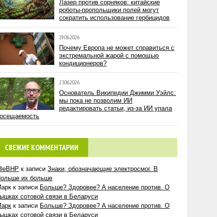
Лазер против сорняков: китайские
роботы-пропольщики полей могут
сократить использование гербицидов
29.06.2026
Почему Европа не может справиться с
экстремальной жарой с помощью
кондиционеров?
23.06.2026
Основатель Википедии Джимми Уэйлс:
мы пока не позволим ИИ
редактировать статьи, из-за ИИ упала
осещаемость
СВЕЖИЕ КОММЕНТАРИИ
lleBHP
к записи
Знаки, обозначающие электросмог. В
ольше их больше
Марк
к записи
Больше? Здоровее? А население против. О
ышках сотовой связи в Беларуси
Марк
к записи
Больше? Здоровее? А население против. О
ышках сотовой связи в Беларуси