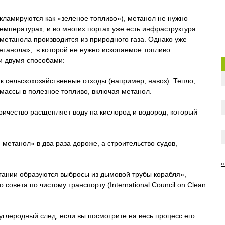
екламируются как «зеленое топливо»), метанол не нужно
емпературах, и во многих портах уже есть инфраструктура
метанола производится из природного газа. Однако уже
метанола», в которой не нужно ископаемое топливо.
 двумя способами:
ак сельскохозяйственные отходы (например, навоз). Тепло,
массы в полезное топливо, включая метанол.
ричество расщепляет воду на кислород и водород, который
етанол» в два раза дороже, а строительство судов,
«
игании образуются выбросы из дымовой трубы корабля», —
совета по чистому транспорту (International Council on Clean
углеродный след, если вы посмотрите на весь процесс его