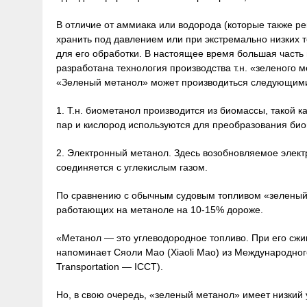
В отличие от аммиака или водорода (которые также р
хранить под давлением или при экстремально низких т
для его обработки. В настоящее время большая часть 
разработана технология производства т.н. «зеленого 
«Зеленый метанол» может производиться следующими
1. Т.н. биометанол производится из биомассы, такой к
пар и кислород используются для преобразования био
2. Электронный метанол. Здесь возобновляемое элект
соединяется с углекислым газом.
По сравнению с обычным судовым топливом «зеленый м
работающих на метаноле на 10-15% дороже.
«Метанол — это углеводородное топливо. При его сж
напоминает Сяоли Мао (Xiaoli Mao) из Международного 
Transportation — ICCT).
Но, в свою очередь, «зеленый метанол» имеет низкий 