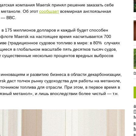
атская компания Maersk принял решение заказать себе
а метаноле. Об этот
сообщает
всемирная англоязычная
и — BBC.
 в 175 миллионов долларов и каждый будет способен
о флоте Maersk на настоящее время насчитывается 700
иве (традиционное судовое топливо в мире: в 80% случаях
иеся в глобальном масштабе пять десятков тысяч судов,
 существенные несколько процентов вредных выбросов
п
о инновациям и развитию бизнеса в области декарбонизации,
sk даст толчок рынку судоходства для работы на метаноле,
точником топлива для отрасли. При этом, в первое время в
грязный метанол», и лишь впоследствии более чистый — т.н.
a
П
в
в