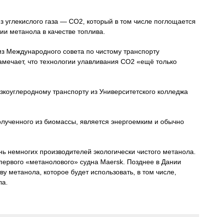
з углекислого газа — СО2, который в том числе поглощается
ии метанола в качестве топлива.
из Международного совета по чистому транспорту
) замечает, что технологии улавливания CO2 «ещё только
низкоуглеродному транспорту из Университетского колледжа
олученного из биомассы, является энергоемким и обычно
нь немногих производителей экологически чистого метанола.
 первого «метанолового» судна Maersk. Позднее в Дании
у метанола, которое будет использовать, в том числе,
ла.