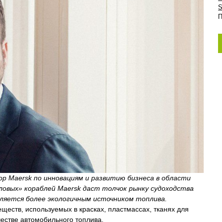
S
П
тор Maersk по инновациям и развитию бизнеса в области
ловых» кораблей Maersk даст толчок рынку судоходства
ляется более экологичным источником топлива.
еществ, используемых в красках, пластмассах, тканях для
честве автомобильного топлива.