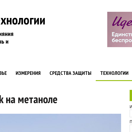
ехнологии
ияния
нь и
ВЬЕ
ИЗМЕРЕНИЯ
СРЕДСТВА ЗАЩИТЫ
ТЕХНОЛОГИИ
k на метаноле
И
П