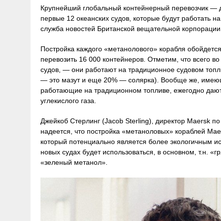
Крупнейший глобальный контейнерный перевозчик — д
первые 12 океанских судов, которые будут работать н
служба новостей Британской вещательной корпораци
Постройка каждого «метанолового» корабля обойдется
перевозить 16 000 контейнеров. Отметим, что всего в
судов, — они работают на традиционное судовом топл
— это мазут и еще 20% — солярка). Вообще же, имеющ
работающие на традиционном топливе, ежегодно дают
углекислого газа.
Джейкоб Стерлинг (Jacob Sterling), директор Maersk п
надеется, что постройка «метаноловых» кораблей Maer
который потенциально является более экологичным ис
новых судах будет использоваться, в основном, т.н. «
«зеленый метанол».