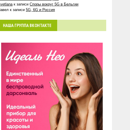
vetlana
к записи
Споры вокруг 5G в Бельгии
авел
к записи
5G, 6G и Россия
НАША ГРУППА ВКОНТАКТЕ