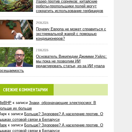
Лазер против сорняков: китайские
роботы-пропольщики полей могут
сократить использование гербицидов
29.06.2026
Почему Европа не может справиться с
экстремальной жарой с помощью
кондиционеров?
23.06.2026
Основатель Википедии Джимми Уэйлс:
мы пока не позволим ИИ
редактировать статьи, из-за ИИ упала
осещаемость
СВЕЖИЕ КОММЕНТАРИИ
lleBHP
к записи
Знаки, обозначающие электросмог. В
ольше их больше
Марк
к записи
Больше? Здоровее? А население против. О
ышках сотовой связи в Беларуси
Марк
к записи
Больше? Здоровее? А население против. О
ышках сотовой связи в Беларуси