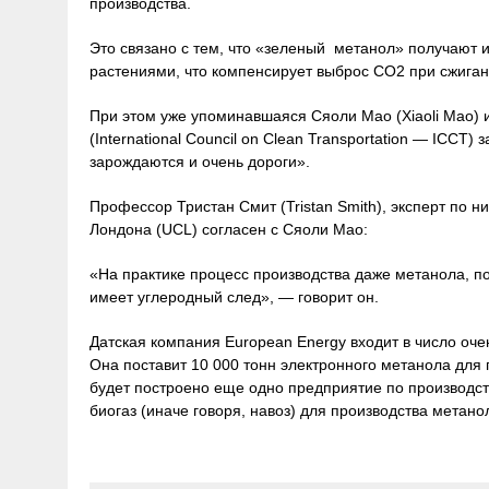
производства.
Это связано с тем, что «зеленый метанол» получают и
растениями, что компенсирует выброс СО2 при сжиган
При этом уже упоминавшаяся Сяоли Мао (Xiaoli Mao) 
(International Council on Clean Transportation — ICCT
зарождаются и очень дороги».
Профессор Тристан Смит (Tristan Smith), эксперт по 
Лондона (UCL) согласен с Сяоли Мао:
«На практике процесс производства даже метанола, п
имеет углеродный след», — говорит он.
Датская компания European Energy входит в число оче
Она поставит 10 000 тонн электронного метанола для
будет построено еще одно предприятие по производств
биогаз (иначе говоря, навоз) для производства метано