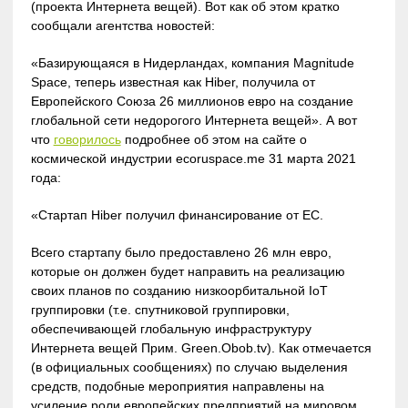
(проекта Интернета вещей). Вот как об этом кратко
сообщали агентства новостей:
«Базирующаяся в Нидерландах, компания Magnitude
Space, теперь известная как Hiber, получила от
Европейского Союза 26 миллионов евро на создание
глобальной сети недорогого Интернета вещей». А вот
что
говорилось
подробнее об этом на сайте о
космической индустрии ecoruspace.me 31 марта 2021
года:
«Стартап Hiber получил финансирование от ЕС.
Всего стартапу было предоставлено 26 млн евро,
которые он должен будет направить на реализацию
своих планов по созданию низкоорбитальной IoT
группировки (т.е. спутниковой группировки,
обеспечивающей глобальную инфраструктуру
Интернета вещей Прим. Green.Obob.tv). Как отмечается
(в официальных сообщениях) по случаю выделения
средств, подобные мероприятия направлены на
усиление роли европейских предприятий на мировом