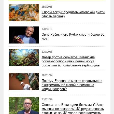
25.07.2026
Споры вокруг средиземноморской диеты
(Часть первая)
17.07.2026
Эрнё Рубик и его Кубик спустя более 50
лет
10.07.2026
Лазер против сорняков: китайские
роботы-пропольщики полей могут
сократить использование гербицидов
29.06.2026
Почему Европа не может справиться с
экстремальной жарой с помощью
кондиционеров?
23.06.2026
Основатель Википедии Джимми Уэйлс:
мы пока не позволим ИИ редактировать
статьи, из-за ИИ упала посещаемость