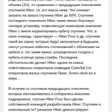
объема (3U), по сравнению с предыдущим поколением
спутников Hiber, т.е. его масса ниже. Что снижает
затраты на запуск спутника Hiber до 50%. Спутники
последнего поколения Hiber также имеют бортовую
силовую установку, позволяющую инженерам компании
Hiber с земли корректировать орбиту спутника. Что, в
свою очередь, гарантирует — Hiber Four и др. спутники
такой же серии, которые будут запускаться в будущем,
смогут успешно избегать столкновений с объектами на
орбите и, что также важно, упорядоченно сходить с
орбиты в конце срока службы. Последнее
обстоятельство делает Hiber одним из самых
ответственных операторов созвездия CubeSat (т.е.
операторов малых спутников Прим. Green.obob.tv) в
мире…
В отличие от спутников предыдущего поколения,
которые изготавливались и собирались внешним
подрядчиком, спутник Hiber Four был сделан
собственной командой разработчиков Hiber. Спутники и
комплексные IoT-решения Hiber демонстрируют