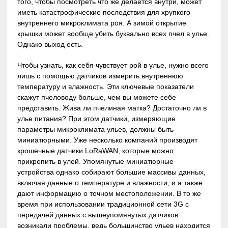
того, чтобы посмотреть что же делается внутри, может
иметь катастрофические последствия для хрупкого
внутреннего микроклимата роя. А зимой открытие
крышки может вообще убить буквально всех пчел в улье.
Однако выход есть.
Чтобы узнать, как себя чувствует рой в улье, нужно всего
лишь с помощью датчиков измерить внутреннюю
температуру и влажность. Эти ключевые показатели
скажут пчеловоду больше, чем вы можете себе
представить. Жива ли пчелиная матка? Достаточно ли в
улье питания? При этом датчики, измеряющие
параметры микроклимата ульев, должны быть
миниатюрными. Уже несколько компаний производят
крошечные датчики LoRaWAN, которые можно
прикрепить в улей. Упомянутые миниатюрные
устройства однако собирают большие массивы данных,
включая данные о температуре и влажности, и а также
дают информацию о точном местоположении. В то же
время при использовании традиционной сети 3G с
передачей данных с вышеупомянутых датчиков
возникали проблемы, ведь большинство ульев находится