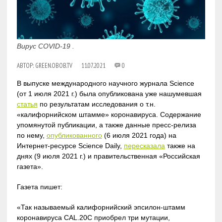
Вирус COVID-19 .
АВТОР:
GREEN.OBOB.TV
11.07.2021
0
В выпуске международного научного журнала Science
(от 1 июля 2021 г.) была опубликована уже нашумевшая
статья
по результатам исследования о т.н.
«калифорнийском штамме» коронавируса. Содержание
упомянутой публикации, а также данные пресс-релиза
по нему,
опубликованного
(6 июля 2021 года) на
Интернет-ресурсе Science Daily,
пересказала
также на
днях (9 июля 2021 г.) и правительственная «Российская
газета».
Газета пишет:
«Так называемый калифорнийский эпсилон-штамм
коронавируса CAL.20C приобрел три мутации,