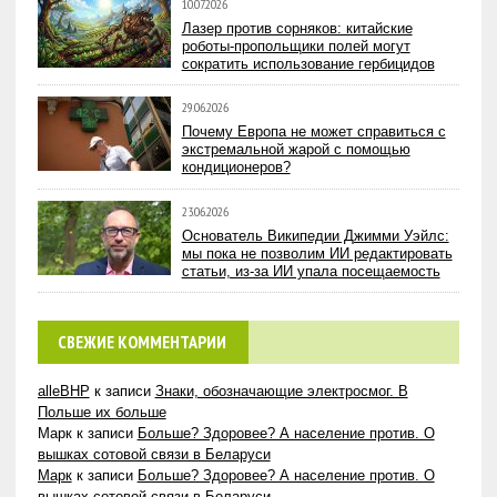
10.07.2026
Лазер против сорняков: китайские
роботы-пропольщики полей могут
сократить использование гербицидов
29.06.2026
Почему Европа не может справиться с
экстремальной жарой с помощью
кондиционеров?
23.06.2026
Основатель Википедии Джимми Уэйлс:
мы пока не позволим ИИ редактировать
статьи, из-за ИИ упала посещаемость
СВЕЖИЕ КОММЕНТАРИИ
alleBHP
к записи
Знаки, обозначающие электросмог. В
Польше их больше
Марк
к записи
Больше? Здоровее? А население против. О
вышках сотовой связи в Беларуси
Марк
к записи
Больше? Здоровее? А население против. О
вышках сотовой связи в Беларуси