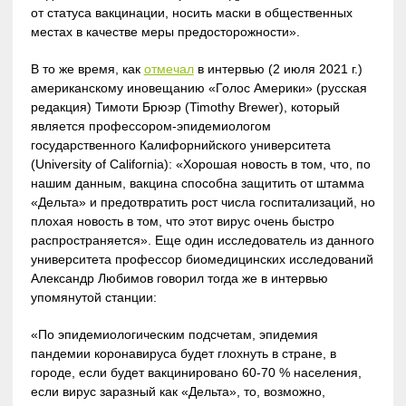
от статуса вакцинации, носить маски в общественных
местах в качестве меры предосторожности».
В то же время, как
отмечал
в интервью (2 июля 2021 г.)
американскому иновещанию «Голос Америки» (русская
редакция) Тимоти Брюэр (Timothy Brewer), который
является профессором-эпидемиологом
государственного Калифорнийского университета
(University of California): «Хорошая новость в том, что, по
нашим данным, вакцина способна защитить от штамма
«Дельта» и предотвратить рост числа госпитализаций, но
плохая новость в том, что этот вирус очень быстро
распространяется». Еще один исследователь из данного
университета профессор биомедицинских исследований
Александр Любимов говорил тогда же в интервью
упомянутой станции:
«По эпидемиологическим подсчетам, эпидемия
пандемии коронавируса будет глохнуть в стране, в
городе, если будет вакцинировано 60-70 % населения,
если вирус заразный как «Дельта», то, возможно,