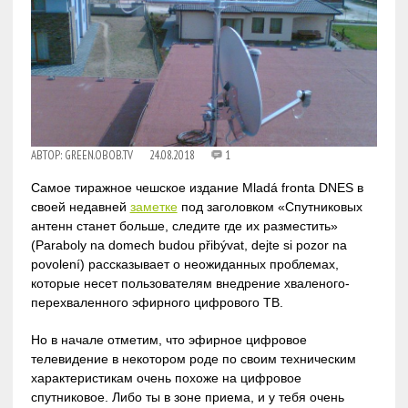
АВТОР:
GREEN.OBOB.TV
24.08.2018
1
Самое тиражное чешское издание Mladá fronta DNES в
своей недавней
заметке
под заголовком «Спутниковых
антенн станет больше, следите где их разместить»
(Paraboly na domech budou přibývat, dejte si pozor na
povolení) рассказывает о неожиданных проблемах,
которые несет пользователям внедрение хваленого-
перехваленного эфирного цифрового ТВ.
Но в начале отметим, что эфирное цифровое
телевидение в некотором роде по своим техническим
характеристикам очень похоже на цифровое
спутниковое. Либо ты в зоне приема, и у тебя очень