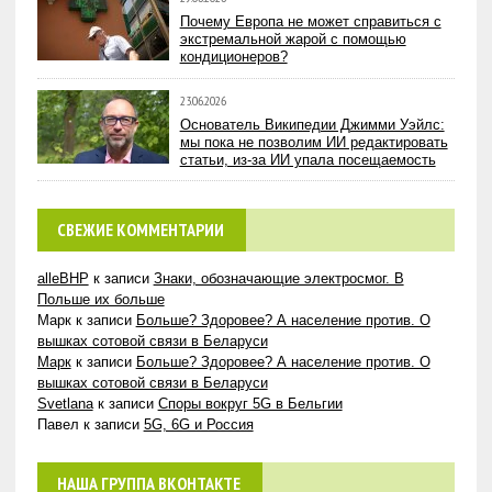
Почему Европа не может справиться с
экстремальной жарой с помощью
кондиционеров?
23.06.2026
Основатель Википедии Джимми Уэйлс:
мы пока не позволим ИИ редактировать
статьи, из-за ИИ упала посещаемость
СВЕЖИЕ КОММЕНТАРИИ
alleBHP
к записи
Знаки, обозначающие электросмог. В
Польше их больше
Марк
к записи
Больше? Здоровее? А население против. О
вышках сотовой связи в Беларуси
Марк
к записи
Больше? Здоровее? А население против. О
вышках сотовой связи в Беларуси
Svetlana
к записи
Споры вокруг 5G в Бельгии
Павел
к записи
5G, 6G и Россия
НАША ГРУППА ВКОНТАКТЕ