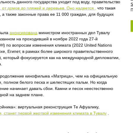
льность данного государства уходит под воду, правительство
S
, от домов до пляжей и деревьев. Оно надеется
,
что такая
П
, а также законные права ее 11 000 граждан, для будущих
 была
анонсирована
министром иностранных дел Тувалу
азанном на проходившей в ноябре 2022 года 27-й
 по вопросам изменения климата (2022 United Nations
е, Египет, в рамках более широкого правительственного
у), который фокусируется как на международной дипломатии,
.
 продолжение кинофильма «Матрица», чем на официальную
е, полном белого песка и шелестящих пальм. Но когда
ение начинает давать сбои. Камни и песок неестественно
дной на заднем плане.
ойника»: виртуальная реконструкция Те Афуалику,
, станет первой жертвой изменения климата в Тувалу
.