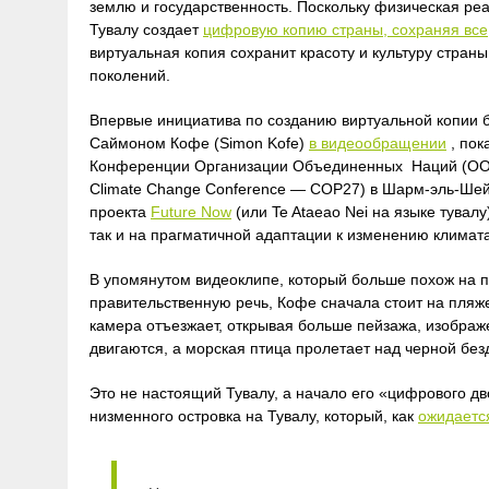
землю и государственность. Поскольку физическая реа
Тувалу создает
цифровую
копию страны, сохраняя все
виртуальная копия сохранит красоту и культуру страны
поколений.
Впервые инициатива по созданию виртуальной копии
Саймоном Кофе (Simon Kofe)
в видеообращении
, пок
Конференции Организации Объединенных Наций (ООН)
Climate Change Conference — COP27) в Шарм-эль-Шейх
проекта
Future Now
(или Te Ataeao Nei на языке тувал
так и на прагматичной адаптации к изменению климата
В упомянутом видеоклипе, который больше похож на
правительственную речь, Кофе сначала стоит на пляж
камера отъезжает, открывая больше пейзажа, изображ
двигаются, а морская птица пролетает над черной без
Это не настоящий Тувалу, а начало его «цифрового дв
низменного островка на Тувалу, который, как
ожидается