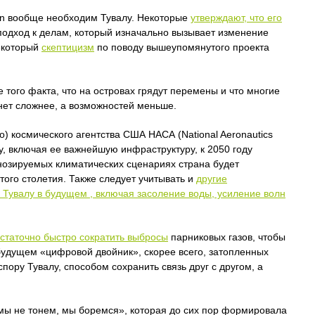
tion вообще необходим Тувалу. Некоторые
утверждают, что его
подход к делам, который изначально вызывает изменение
некоторый
скептицизм
по поводу вышеупомянутого проекта
е того факта, что на островах грядут перемены и что многие
анет сложнее, а возможностей меньше.
о) космического агентства США НАСА (National Aeronautics
лу, включая ее важнейшую инфраструктуру, к 2050 году
гнозируемых климатических сценариях страна будет
того столетия. Также следует учитывать и
другие
 Тувалу в будущем , включая засоление воды, усиление волн
статочно быстро сократить выбросы
парниковых газов, чтобы
 будущем «цифровой двойник», скорее всего, затопленных
пору Тувалу, способом сохранить связь друг с другом, а
ы не тонем, мы боремся», которая до сих пор формировала