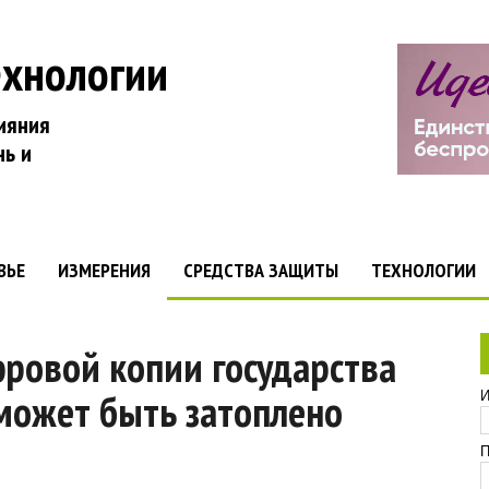
ехнологии
ияния
нь и
ВЬЕ
ИЗМЕРЕНИЯ
СРЕДСТВА ЗАЩИТЫ
ТЕХНОЛОГИИ
фровой копии государства
 может быть затоплено
И
П