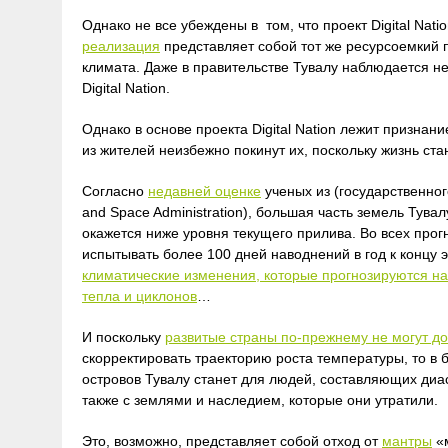
Однако не все убеждены в том, что проект Digital Na
реализация
представляет собой тот же ресурсоемкий 
климата. Даже в правительстве Тувалу наблюдается 
Digital Nation.
Однако в основе проекта Digital Nation лежит признани
из жителей неизбежно покинут их, поскольку жизнь ст
Согласно
недавней оценке
ученых из (государственног
and Space Administration), большая часть земель Тува
окажется ниже уровня текущего прилива. Во всех про
испытывать более 100 дней наводнений в год к концу э
климатические изменения, которые прогнозируются на
тепла и циклонов
…
И поскольку
развитые страны по-прежнему не могут до
скорректировать траекторию роста температуры, то в
островов Тувалу станет для людей, составляющих диас
также с землями и наследием, которые они утратили.
Это, возможно, представляет собой отход от
мантры
«м