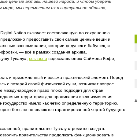
мые ценные активы нашего народа, и чтобы уберечь
ом мире, мы переместим их в виртуальное облако», —
 Digital Nation включает составляющую по сохранению
о предложено предоставить свои самые ценные вещи и
альные воспоминания; истории дедушек и бабушек; и
фровки, — всё в рамках создания архива,
 душу Тувалу»,
согласно
видеозаявлению Саймона Кофе,
on есть и приземленный и весьма практический элемент. Перед
сь с потерей своей физической суши, возникает вопрос
ее международное право плохо подходит для стран,
годностью территории для проживания из-за изменения
«
е государство имело как четко определенную территорию,
оторые больше не являются гарантированной чертой будущего
селенной, правительство Тувалу стремится создать
озволить правительству продолжать функционировать в