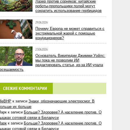
Лазер против сорняков: китайские
роботы-пропольщики полей могут
сократить использование гербицидов
29.06.2026
Почему Европа не может справиться с
экстремальной жарой с помощью
кондиционеров?
23.06.2026
Основатель Википедии Джимми Уэйлс:
мы пока не позволим ИИ
редактировать статьи, из-за ИИ упала
осещаемость
СВЕЖИЕ КОММЕНТАРИИ
lleBHP
к записи
Знаки, обозначающие электросмог. В
ольше их больше
Марк
к записи
Больше? Здоровее? А население против. О
ышках сотовой связи в Беларуси
Марк
к записи
Больше? Здоровее? А население против. О
ышках сотовой связи в Беларуси