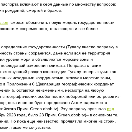
паспорта включают в себя данные по множеству вопросов:
и рождений, смертей и браков.
ation
сможет обеспечить новую модель государственности
можностям современного, теплеющего и все более
е определение государственности (Тувалу внесло поправку в
енность страны сохранится, даже если вся её территория
ния уровня моря и объявляются морские зоны и
 последствий изменения климата. Поправка с таким
ветствующий раздел конституции Тувалу теперь звучит так:
иченных исходными координатами, включая морские зоны,
х в Приложении 6 (Декларация географических координат
жении 6, остаются неизменными, несмотря на любую
я в географических особенностях побережий или островов из-
пор, пока иное не будет предписано Актом парламента.
ийского Прим. Green.obob.tv). Эту поправку признало
ряд
брь 2023 года, было 23 Прим. Green.obob.tv)– в основном те,
ии. Но пока еще неизвестно, проявят ли многие из стран,
ми, такое же сочувствие.