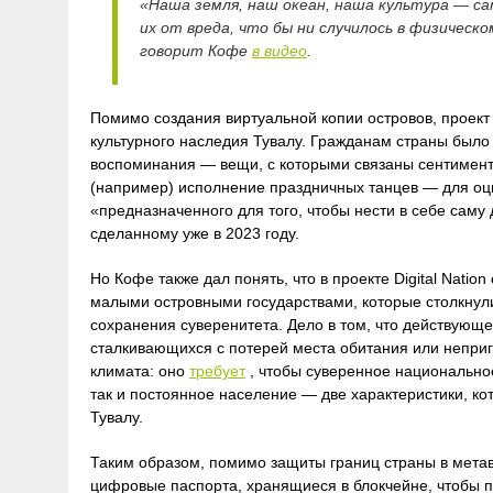
«Наша земля, наш океан, наша культура — са
их от вреда, что бы ни случилось в физическ
говорит Кофе
в видео
.
Помимо создания виртуальной копии островов, проект
культурного наследия Тувалу. Гражданам страны был
воспоминания — вещи, с которыми связаны сентимент
(например) исполнение праздничных танцев — для оци
«предназначенного для того, чтобы нести в себе саму
сделанному уже в 2023 году.
Но Кофе также дал понять, что в проекте Digital Nati
малыми островными государствами, которые столкнули
сохранения суверенитета. Дело в том, что действующ
сталкивающихся с потерей места обитания или непри
климата: оно
требует
, чтобы суверенное национально
так и постоянное население — две характеристики, к
Тувалу.
Таким образом, помимо защиты границ страны в метав
цифровые паспорта, хранящиеся в блокчейне, чтобы п