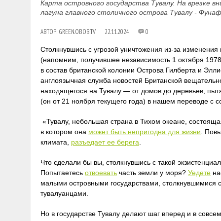
Карта островного государства Тувалу. На врезке вни
лагуна главного столичного острова Тувалу - Фунафу
АВТОР:
GREEN.OBOB.TV
22.11.2024
0
Столкнувшись с угрозой уничтожения из-за изменения 
(напомним, получившее независимость 1 октября 1978 
в состав британской колонии Острова Гилберта и Элли
англоязычная служба новостей Британской вещательн
находящегося на Тувалу — от домов до деревьев, пыт
(он от 21 ноября текущего года) в нашем переводе с
«Тувалу, небольшая страна в Тихом океане, состоящая
в котором она
может быть непригодна для жизни
. Пов
климата,
разъедает ее берега
.
Что сделали бы вы, столкнувшись с такой экзистенциа
Попытаетесь
отвоевать
часть земли у моря?
Уедете
на
малыми островными государствами, столкнувшимися с
тувалуанцами.
Но в государстве Тувалу делают шаг вперед и в совсе