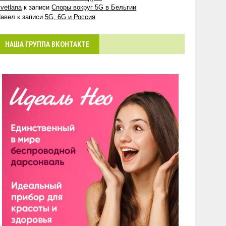
vetlana
к записи
Споры вокруг 5G в Бельгии
авел
к записи
5G, 6G и Россия
НАША ГРУППА ВКОНТАКТЕ