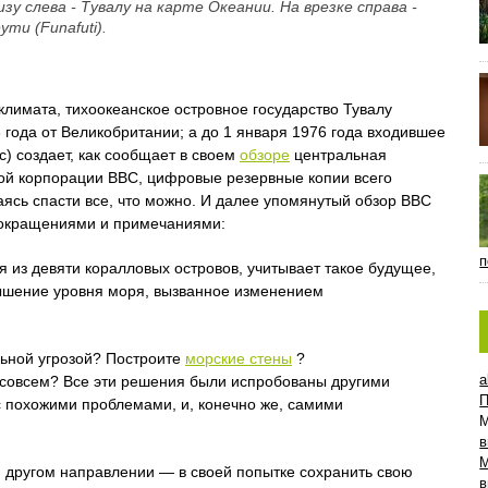
зу слева - Тувалу на карте Океании. На врезке справа -
ти (Funafuti).
климата, тихоокеанское островное государство Тувалу
года от Великобритании; а до 1 января 1976 года входившее
с) создает, как сообщает в своем
обзоре
центральная
ой корпорации BBC, цифровые резервные копии всего
аясь спасти все, что можно. И далее упомянутый обзор BBC
 сокращениями и примечаниями:
п
 из девяти коралловых островов, учитывает такое будущее,
ышение уровня моря, вызванное изменением
льной угрозой? Построите
морские стены
?
a
совсем? Все эти решения были испробованы другими
П
 похожими проблемами, и, конечно же, самими
в
м другом направлении — в своей попытке сохранить свою
в