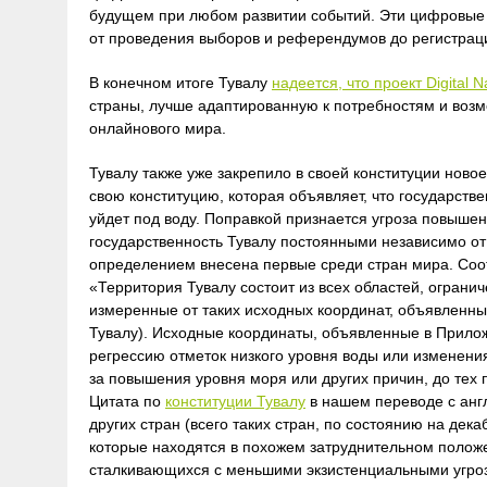
будущем при любом развитии событий. Эти цифровые 
от проведения выборов и референдумов до регистраци
В конечном итоге Тувалу
надеется, что проект Digital N
страны, лучше адаптированную к потребностям и воз
онлайнового мира.
Тувалу также уже закрепило в своей конституции ново
свою конституцию, которая объявляет, что государств
уйдет под воду. Поправкой признается угроза повыше
государственность Тувалу постоянными независимо от
определением внесена первые среди стран мира. Соот
«Территория Тувалу состоит из всех областей, огран
измеренные от таких исходных координат, объявленны
Тувалу). Исходные координаты, объявленные в Прило
регрессию отметок низкого уровня воды или изменени
за повышения уровня моря или других причин, до тех 
Цитата по
конституции Тувалу
в нашем переводе с англ
других стран (всего таких стран, по состоянию на дека
которые находятся в похожем затруднительном положен
сталкивающихся с меньшими экзистенциальными угроза