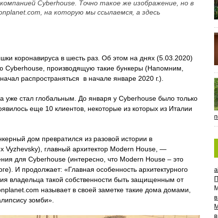
компанией Cyberhouse. Точно такое же изображение, но в
nplanet.com, на которую мы ссылаемся, а здесь
шки коронавируса в шесть раз. Об этом на днях (5.03.2020)
ию Cyberhouse, производящую такие бункеры (Напомним,
чал распространяться в начале январе 2020 г.).
а уже стал глобальным. До января у Cyberhouse было только
появилось еще 10 клиентов, некоторые из которых из Италии
п
ункерный дом превратился из разовой истории в
ex Vyzhevsky), главный архитектор Modern House, —
ния для Cyberhouse (интересно, что Modern House – это
ге). И продолжает: «Главная особенность архитектурного
a
П
ния владельца такой собственности быть защищенным от
onplanet.com называет в своей заметке такие дома домами,
в
липсису зомби».
в