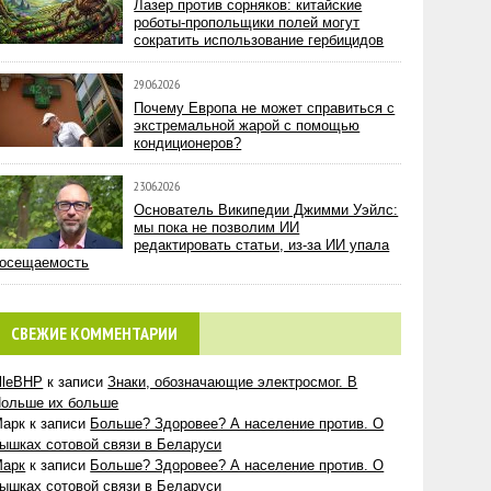
Лазер против сорняков: китайские
роботы-пропольщики полей могут
сократить использование гербицидов
29.06.2026
Почему Европа не может справиться с
экстремальной жарой с помощью
кондиционеров?
23.06.2026
Основатель Википедии Джимми Уэйлс:
мы пока не позволим ИИ
редактировать статьи, из-за ИИ упала
осещаемость
СВЕЖИЕ КОММЕНТАРИИ
lleBHP
к записи
Знаки, обозначающие электросмог. В
ольше их больше
Марк
к записи
Больше? Здоровее? А население против. О
ышках сотовой связи в Беларуси
Марк
к записи
Больше? Здоровее? А население против. О
ышках сотовой связи в Беларуси