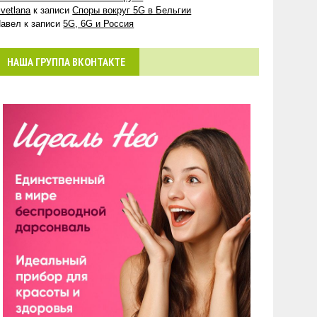
vetlana
к записи
Споры вокруг 5G в Бельгии
авел
к записи
5G, 6G и Россия
НАША ГРУППА ВКОНТАКТЕ