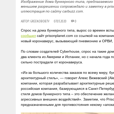
Изображение дома бункерного типа, предлагаемого 
меньшем разрешении сопровождало и заметку в priso
иллюстрация по сайту carbuzz.com.
АВТОР:
GREEN.OBOB.TV
07.03.2020
0
Спрос на дома бункерного типа, вырос со времен вспы
сообщил
сайт prisonplanet.com со ссылкой на компан
новый коронавирус, вызывающий пневмонию и ОРВИ, на
По словам создателей Cyberhouse, спрос на такие дом
два клиента из Америки и Испании, но с начала года 
сильно пострадали от коронавируса.
«Из-за большого количества заказов по всему миру, б
архитектурный стиль», — говорит Алекс Вижевский (Al
компании, которая разрабатывает архитектурные реше
российская компания, базирующаяся в Санкт-Петербур
стиля домов бункерного типа – это обеспечение жела
агрессивных внешних воздействий». Заметим, что Pris
предназначенными для противостояния некому «апока