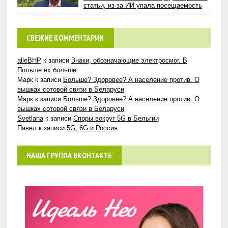
статьи, из-за ИИ упала посещаемость
СВЕЖИЕ КОММЕНТАРИИ
alleBHP
к записи
Знаки, обозначающие электросмог. В
Польше их больше
Марк
к записи
Больше? Здоровее? А население против. О
вышках сотовой связи в Беларуси
Марк
к записи
Больше? Здоровее? А население против. О
вышках сотовой связи в Беларуси
Svetlana
к записи
Споры вокруг 5G в Бельгии
Павел
к записи
5G, 6G и Россия
НАША ГРУППА ВКОНТАКТЕ