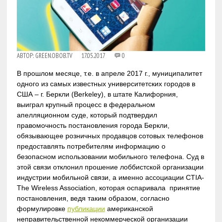
АВТОР:
GREEN.OBOB.TV
17.05.2017
0
В прошлом месяце, т.е. в апреле 2017 г., муниципалитет
одного из самых известных университетских городов в
США – г. Беркли (Berkeley), в штате Калифорния,
выиграл крупный процесс в федеральном
апелляционном суде, который подтвердил
правомочность постановления города Беркли,
обязывающее розничных продавцов сотовых телефонов
предоставлять потребителям информацию о
безопасном использовании мобильного телефона. Суд в
этой связи отклонил прошение лоббистской организации
индустрии мобильной связи, а именно ассоциации CTIA-
The Wireless Association, которая оспаривала принятие
постановления, ведя таким образом, согласно
формулировке
публикации
американской
неправительственной некоммерческой организации