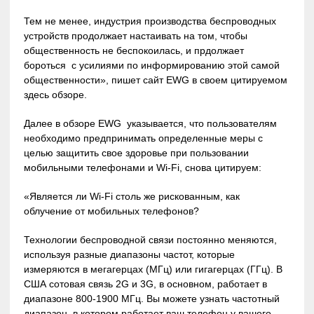
Тем не менее, индустрия производства беспроводных
устройств продолжает настаивать на том, чтобы
общественность не беспокоилась, и прдолжает
бороться с усилиями по информированию этой самой
общественности», пишет сайт EWG в своем цитируемом
здесь обзоре.
Далее в обзоре EWG указывается, что пользователям
необходимо предпринимать определенные меры с
целью защитить свое здоровье при пользовании
мобильными телефонами и Wi-Fi, снова цитируем:
«Является ли Wi-Fi столь же рискованным, как
облучение от мобильных телефонов?
Технологии беспроводной связи постоянно меняются,
используя разные диапазоны частот, которые
измеряются в мегагерцах (МГц) или гигагерцах (ГГц). В
США сотовая связь 2G и 3G, в основном, работает в
диапазоне 800-1900 МГц. Вы можете узнать частотный
диапазон, в котором работает ваш телефон у вашего