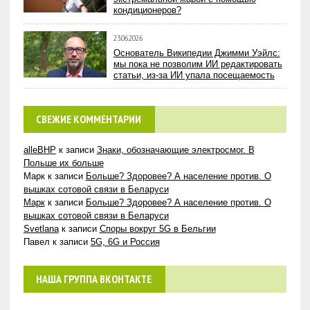
кондиционеров?
23.06.2026
Основатель Википедии Джимми Уэйлс:
мы пока не позволим ИИ редактировать
статьи, из-за ИИ упала посещаемость
СВЕЖИЕ КОММЕНТАРИИ
alleBHP
к записи
Знаки, обозначающие электросмог. В
Польше их больше
Марк
к записи
Больше? Здоровее? А население против. О
вышках сотовой связи в Беларуси
Марк
к записи
Больше? Здоровее? А население против. О
вышках сотовой связи в Беларуси
Svetlana
к записи
Споры вокруг 5G в Бельгии
Павел
к записи
5G, 6G и Россия
НАША ГРУППА ВКОНТАКТЕ