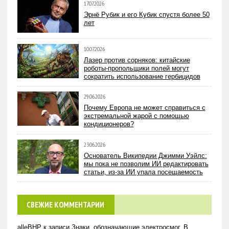
17.07.2026
Эрнё Рубик и его Кубик спустя более 50
лет
10.07.2026
Лазер против сорняков: китайские
роботы-пропольщики полей могут
сократить использование гербицидов
29.06.2026
Почему Европа не может справиться с
экстремальной жарой с помощью
кондиционеров?
23.06.2026
Основатель Википедии Джимми Уэйлс:
мы пока не позволим ИИ редактировать
статьи, из-за ИИ упала посещаемость
СВЕЖИЕ КОММЕНТАРИИ
alleBHP
к записи
Знаки, обозначающие электросмог. В