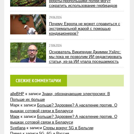
роботы-пропольщики полей могут
сократить использование гербицидов
29.06.2026
Почему Европа не может справиться с
экстремальной жарой с помощью
кондиционеров?
23.06.2026
Основатель Википедии Джимми Уэйлс:
мы пока не позволим ИИ редактировать
статьи, из-за ИИ упала посещаемость
СВЕЖИЕ КОММЕНТАРИИ
alleBHP
к записи
Знаки, обозначающие электросмог. В
Польше их больше
Марк
к записи
Больше? Здоровее? А население против. О
вышках сотовой связи в Беларуси
Марк
к записи
Больше? Здоровее? А население против. О
вышках сотовой связи в Беларуси
Svetlana
к записи
Споры вокруг 5G в Бельгии
Павел
к записи
5G, 6G и Россия