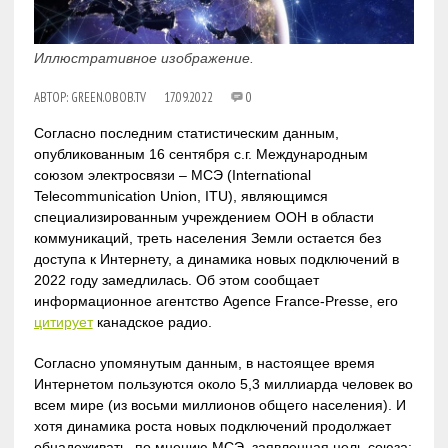
Иллюстративное изображение.
АВТОР:
GREEN.OBOB.TV
17.09.2022
0
Согласно последним статистическим данным,
опубликованным 16 сентября с.г. Международным
союзом электросвязи – МСЭ (International
Telecommunication Union, ITU), являющимся
специализированным учреждением ООН в области
коммуникаций, треть населения Земли остается без
доступа к Интернету, а динамика новых подключений в
2022 году замедлилась. Об этом сообщает
информационное агентство Agence France-Presse, его
цитирует
канадское радио.
Согласно упомянутым данным, в настоящее время
Интернетом пользуются около 5,3 миллиарда человек во
всем мире (из восьми миллионов общего населения). И
хотя динамика роста новых подключений продолжает
обнадеживать, по мнению МСЭ, заявленная цель союза: