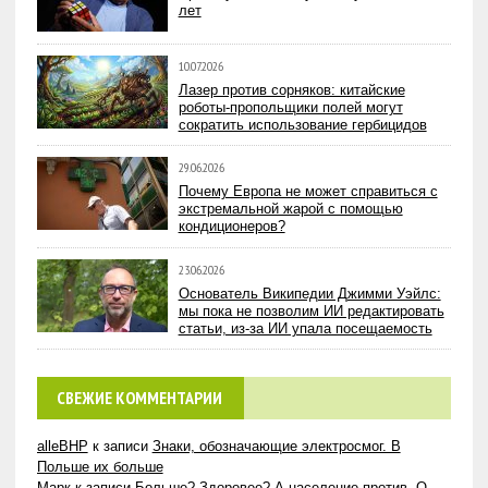
лет
10.07.2026
Лазер против сорняков: китайские
роботы-пропольщики полей могут
сократить использование гербицидов
29.06.2026
Почему Европа не может справиться с
экстремальной жарой с помощью
кондиционеров?
23.06.2026
Основатель Википедии Джимми Уэйлс:
мы пока не позволим ИИ редактировать
статьи, из-за ИИ упала посещаемость
СВЕЖИЕ КОММЕНТАРИИ
alleBHP
к записи
Знаки, обозначающие электросмог. В
Польше их больше
Марк
к записи
Больше? Здоровее? А население против. О