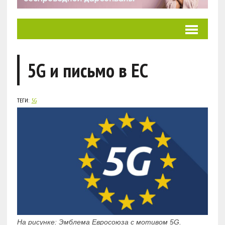
5G и письмо в EC
ТЕГИ:
5G
На рисунке: Эмблема Евросоюза с мотивом 5G.