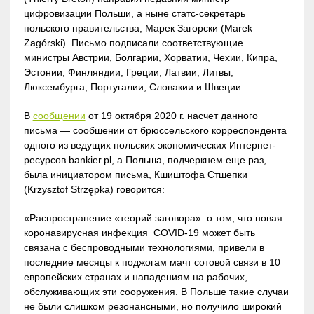
цифровизации Польши, а ныне статс-секретарь
польского правительства, Марек Загорски (Marek
Zagórski). Письмо подписали соответствующие
министры Австрии, Болгарии, Хорватии, Чехии, Кипра,
Эстонии, Финляндии, Греции, Латвии, Литвы,
Люксембурга, Португалии, Словакии и Швеции.
В
сообщении
от 19 октября 2020 г. насчет данного
письма — сообшении от брюссельского корреспондента
одного из ведущих польских экономических Интернет-
ресурсов bankier.pl, а Польша, подчеркнем еще раз,
была инициатором письма, Кшиштофа Стшепки
(Krzysztof Strzępka) говорится:
«Распространение «теорий заговора» о том, что новая
коронавирусная инфекция COVID-19 может быть
связана с беспроводными технологиями, привели в
последние месяцы к поджогам мачт сотовой связи в 10
европейских странах и нападениям на рабочих,
обслуживающих эти сооружения. В Польше такие случаи
не были слишком резонансными, но получило широкий