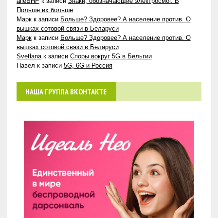
alleBHP
к записи
Знаки, обозначающие электросмог. В
Польше их больше
Марк
к записи
Больше? Здоровее? А население против. О
вышках сотовой связи в Беларуси
Марк
к записи
Больше? Здоровее? А население против. О
вышках сотовой связи в Беларуси
Svetlana
к записи
Споры вокруг 5G в Бельгии
Павел
к записи
5G, 6G и Россия
НАША ГРУППА ВКОНТАКТЕ