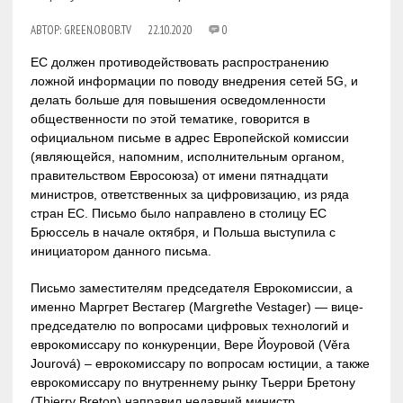
АВТОР:
GREEN.OBOB.TV
22.10.2020
0
ЕС должен противодействовать распространению
ложной информации по поводу внедрения сетей 5G, и
делать больше для повышения осведомленности
общественности по этой тематике, говорится в
официальном письме в адрес Европейской комиссии
(являющейся, напомним, исполнительным органом,
правительством Евросоюза) от имени пятнадцати
министров, ответственных за цифровизацию, из ряда
стран ЕС. Письмо было направлено в столицу ЕС
Брюссель в начале октября, и Польша выступила с
инициатором данного письма.
Письмо заместителям председателя Еврокомиссии, а
именно Маргрет Вестагер (Margrethe Vestager) — вице-
председателю по вопросами цифровых технологий и
еврокомиссару по конкуренции, Вере Йоуровой (Věra
Jourová) – еврокомиссару по вопросам юстиции, а также
еврокомиссару по внутреннему рынку Тьерри Бретону
(Thierry Breton) направил недавний министр