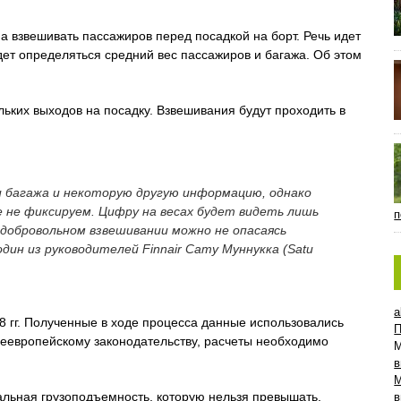
 взвешивать пассажиров перед посадкой на борт. Речь идет
ет определяться средний вес пассажиров и багажа. Об этом
льких выходов на посадку. Взвешивания будут проходить в
и багажа и некоторую другую информацию, однако
е не фиксируем. Цифру на весах будет видеть лишь
п
добровольном взвешивании можно не опасаясь
дин из руководителей Finnair Сату Муннукка (Satu
a
 гг. Полученные в ходе процесса данные использовались
П
бщеевропейскому законодательству, расчеты необходимо
в
мальная грузоподъемность, которую нельзя превышать.
в