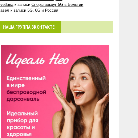
vetlana
к записи
Споры вокруг 5G в Бельгии
авел
к записи
5G, 6G и Россия
НАША ГРУППА ВКОНТАКТЕ