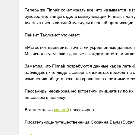
Теперь же Finnair хочет узнать всё, что называется, в г
руководительницы отдела коммуникаций Finnair, пла
«частью очень сильной культуры в нашей организации
Пайвит Таллквист уточняет:
«Мы хотим проверить, точны ли усредненные данные п
Мы используем такие данные в каждом полете, и их ко
Заметим, что Finnair потребуются данные как за летний
наблюдают, что люди в северных широтах приходят в с
изменению общего веса, по сравнению с летними мес
Пассажиры неоднозначно встретили инициативу по их вз
не совсем в новинку.
Вот несколько
мнений
пассажиров.
Писательница-путешественница Сюзанна Баум (Suzann