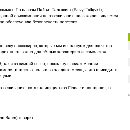
раммах. По словам Пайвит Таллквист (Paivyt Tallqvist),
н данной авиакомпании по взвешиванию пассажиров является
 по обеспечению безопасности полетов».
о весу пассажиров, которые мы используем для расчетов.
рректность важна для лётных характеристик самолета».
, так и за зимний сезон, поскольку в авиакомпании
амолет в толстых пальто в холодные месяцы, что приводит к
яцами.
вешиванию, хотя эта инициатива Finnair и повторная, т.е.
«
e Baum) говорит: