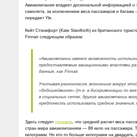
Авиакомпания владеет доскональной информацией о т
самолета, за исключением веса пассажиров и багажа –
передает Yle.
Кейт Стэнифорт (Kate Staniforth) из британского турист
Finnair следующим образом:
«Авиакомпании имеют возможность использов
предоставляемые авиационными властями раз
данные, как Finnair.
Учитывая разногласия, возникшие вокруг это
«бодишейминге» (т.е. в дискриминации по вн
в социальных сетях, другие авиакомпании мо
предпочесть использовать средние значения
Здесь следует
уточнить
, что средний расчет веса пас
стран мира авиакомпаниям — 88 кило на пассажира. Т.е
килограмм. Но кто-то больше килограмм на двадцать, а 