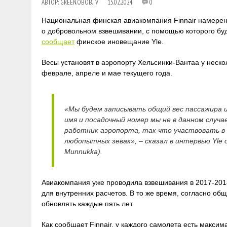
АВТОР:
GREEN.OBOB.TV
15.02.2024
0
Национальная финская авиакомпания Finnair намерена
о добровольном взвешивании, с помощью которого буд
сообщает
финское иновещание Yle.
Весы установят в аэропорту Хельсинки-Вантаа у неско
феврале, апреле и мае текущего года.
«Мы будем записывать общий вес пассажира 
имя и посадочный номер мы не в данном случа
работник аэропорта, так что участвовать в 
любопытных зевак», – сказал в интервью Yle о
Munnukka).
Авиакомпания уже проводила взвешивания в 2017-2018
для внутренних расчетов. В то же время, согласно о
обновлять каждые пять лет.
Как сообщает Finnair, у каждого самолета есть макси