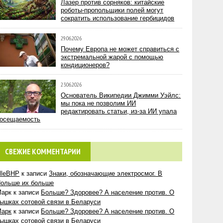
Лазер против сорняков: китайские
роботы-пропольщики полей могут
сократить использование гербицидов
29.06.2026
Почему Европа не может справиться с
экстремальной жарой с помощью
кондиционеров?
23.06.2026
Основатель Википедии Джимми Уэйлс:
мы пока не позволим ИИ
редактировать статьи, из-за ИИ упала
осещаемость
СВЕЖИЕ КОММЕНТАРИИ
lleBHP
к записи
Знаки, обозначающие электросмог. В
ольше их больше
Марк
к записи
Больше? Здоровее? А население против. О
ышках сотовой связи в Беларуси
Марк
к записи
Больше? Здоровее? А население против. О
ышках сотовой связи в Беларуси