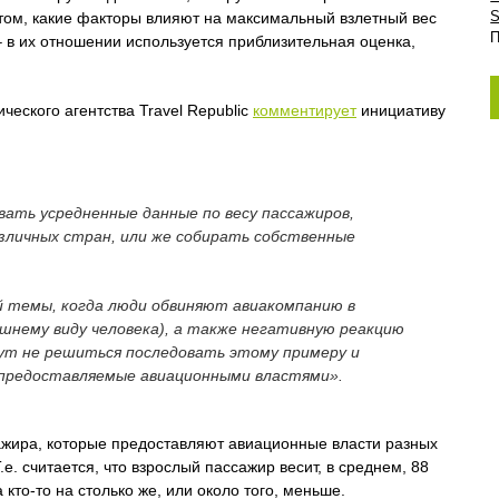
S
ом, какие факторы влияют на максимальный взлетный вес
П
 в их отношении используется приблизительная оценка,
ического агентства Travel Republic
комментирует
инициативу
ать усредненные данные по весу пассажиров,
личных стран, или же собирать собственные
й темы, когда люди обвиняют авиакомпанию в
ешнему виду человека), а также негативную реакцию
гут не решиться последовать этому примеру и
, предоставляемые авиационными властями».
сажира, которые предоставляют авиационные власти разных
. считается, что взрослый пассажир весит, в среднем, 88
кто-то на столько же, или около того, меньше.