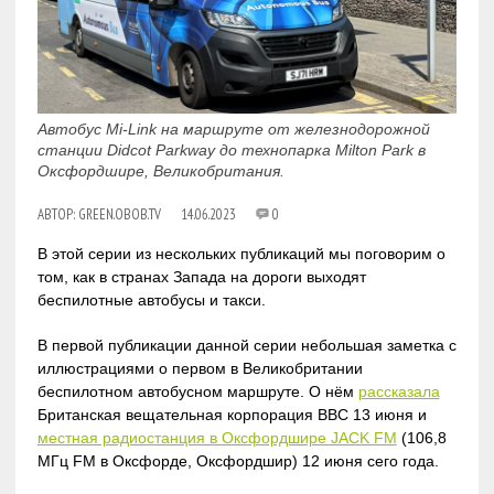
Автобус Mi-Link на маршруте от железнодорожной
станции Didcot Parkway до технопарка Milton Park в
Оксфордшире, Великобритания.
АВТОР:
GREEN.OBOB.TV
14.06.2023
0
В этой серии из нескольких публикаций мы поговорим о
том, как в странах Запада на дороги выходят
беспилотные автобусы и такси.
В первой публикации данной серии небольшая заметка с
иллюстрациями о первом в Великобритании
беспилотном автобусном маршруте. О нём
рассказала
Британская вещательная корпорация BBC 13 июня и
местная радиостанция в Оксфордшире JACK FM
(106,8
МГц FM в Оксфорде, Оксфордшир) 12 июня сего года.