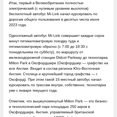
Итак, первый в Великобритании полностью
электрический (с нулевым уровнем выхлопов)
беспилотный автобус Mi-Link начал курсировать по
дорогам общего пользования в десятых числа июня
2023 года.
Одноэтажный автобус Mi-Link совершает каждые сорок
минут пятикилометровую поездку туда и
пятикилометровую обратно (с 7:00 до 18:30 с
понедельника по субботу), по маршруту от
железнодорожной станции Didcot Parkway до технопарка
Milton Park в Оксфордшире (Оксфордшир — графство на
юге Англии. Входит в состав региона Юго-Восточная
Англия. Столица и крупнейший город графства — г.
Оксфорд). При этом такой 15-местный автобус начал
курсировать по трассам внутри, собственно, технопарка
уже с января текущего года.
Отметим, что вышеупомянутый Milton Park — это бизнес-
и технологический парк площадью 250 акров в
Оксфордшире, Англия, управляемый британской