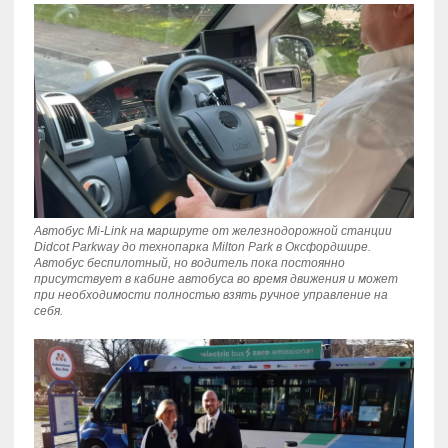
Автобус Mi-Link на маршруте от железнодорожной станции
Didcot Parkway до технопарка Milton Park в Оксфордшире.
Автобус беспилотный, но водитель пока постоянно
присутствует в кабине автобуса во время движения и может
при необходимости полностью взять ручное управление на
себя.