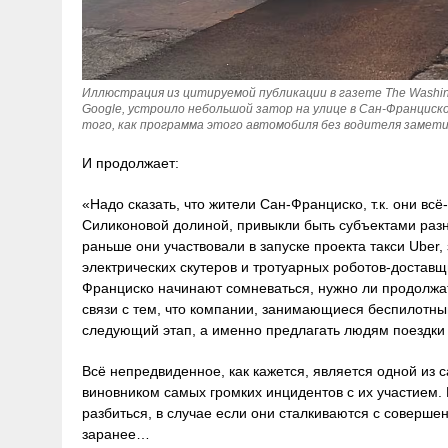
Иллюстрация из цитируемой публикации в газете The Washin
Google, устроило небольшой затор на улице в Сан-Франциско
того, как программа этого автомобиля без водителя замети
И продолжает:
«Надо сказать, что жители Сан-Франциско, т.к. они в
Силиконовой долиной, привыкли быть субъектами разно
раньше они участвовали в запуске проекта такси Uber,
электрических скутеров и тротуарных роботов-доставщи
Франциско начинают сомневаться, нужно ли продолжат
связи с тем, что компании, занимающиеся беспилотн
следующий этап, а именно предлагать людям поездки 
Всё непредвиденное, как кажется, является одной из
виновником самых громких инцидентов с их участием. 
разбиться, в случае если они сталкиваются с соверш
заранее…