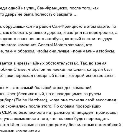
еди одной из улиц Сан-Франциско, после того, как
что дверь не была полностью закрыта…
в, обрушившихся на район Сан-Франциско в этом марте, по
 как объехать упавшее дерево, и застрял на перекрестке, а
родского сочлененного автобуса, который состоит из двух
ле этого компания General Motors заявила, что
e, таким образом, чтобы они лучше «понимали» автобусы.
ается в чрезвычайных обстоятельствах. Так, во время
биля Cruise, чтобы он не наехал на шланг, который был
всё-таки переехал пожарный шланг, который использовался.
илем – это самый большой страх для компаний
ль Uber (беспилотный, но с находящимся за рулем
берг (Elaine Herzberg), когда она толкала свой велосипед
рг скончалась после этого. По словам проводивших
а США по безопасности на транспорте, инцидент произошел
е учла возможности того, что человек будет переходить
идента Uber закрыл свою программу беспилотных автомобилей
обильными компаниями…