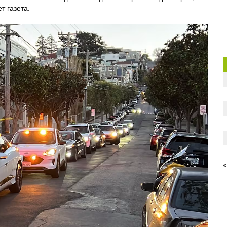
т газета.
«