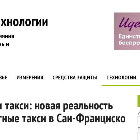
ехнологии
ияния
нь и
ВЬЕ
ИЗМЕРЕНИЯ
СРЕДСТВА ЗАЩИТЫ
ТЕХНОЛОГИИ
 такси: новая реальность
отные такси в Сан-Франциско
И
П