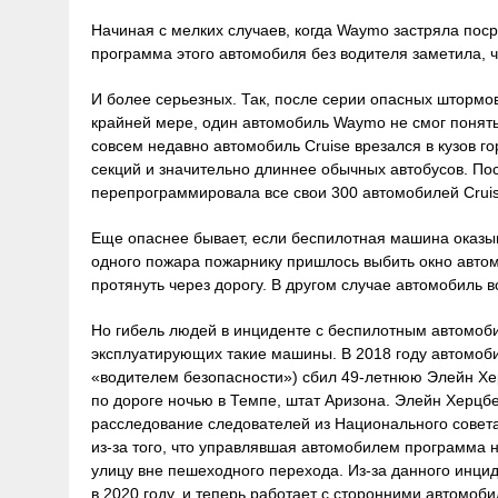
Начиная с мелких случаев, когда Waymo застряла поср
программа этого автомобиля без водителя заметила, 
И более серьезных. Так, после серии опасных штормо
крайней мере, один автомобиль Waymo не смог понять,
совсем недавно автомобиль Cruise врезался в кузов го
секций и значительно длиннее обычных автобусов. Пос
перепрограммировала все свои 300 автомобилей Cruis
Еще опаснее бывает, если беспилотная машина оказыв
одного пожара пожарнику пришлось выбить окно автомо
протянуть через дорогу. В другом случае автомобиль 
Но гибель людей в инциденте с беспилотным автомоб
эксплуатирующих такие машины. В 2018 году автомоби
«водителем безопасности») сбил 49-летнюю Элейн Херц
по дороге ночью в Темпе, штат Аризона. Элейн Херцбе
расследование следователей из Национального совет
из-за того, что управлявшая автомобилем программа н
улицу вне пешеходного перехода. Из-за данного инц
в 2020 году, и теперь работает с сторонними автом