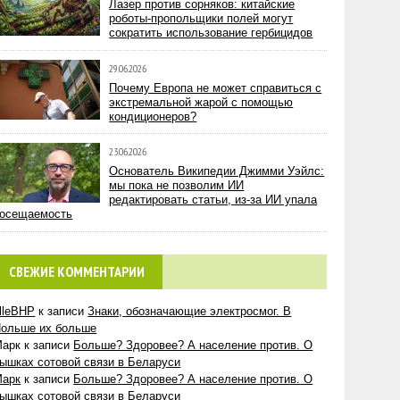
Лазер против сорняков: китайские
роботы-пропольщики полей могут
сократить использование гербицидов
29.06.2026
Почему Европа не может справиться с
экстремальной жарой с помощью
кондиционеров?
23.06.2026
Основатель Википедии Джимми Уэйлс:
мы пока не позволим ИИ
редактировать статьи, из-за ИИ упала
осещаемость
СВЕЖИЕ КОММЕНТАРИИ
lleBHP
к записи
Знаки, обозначающие электросмог. В
ольше их больше
Марк
к записи
Больше? Здоровее? А население против. О
ышках сотовой связи в Беларуси
Марк
к записи
Больше? Здоровее? А население против. О
ышках сотовой связи в Беларуси