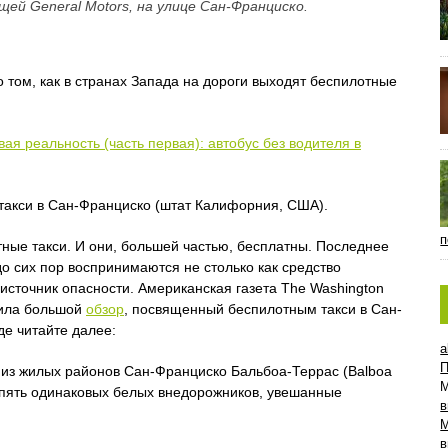
щей General Motors, на улице Сан-Франциско.
о том, как в странах Запада на дороги выходят беспилотные
ая реальность (часть первая): автобус без водителя в
 такси в Сан-Франциско (штат Калифорния, США).
п
тные такси. И они, большей частью, бесплатны. Последнее
до сих пор воспринимаются не столько как средство
 источник опасности. Американская газета The Washington
тила большой
обзор
, посвященный беспилотным такси в Сан-
де читайте далее:
a
П
н из жилых районов Сан-Франциско Бальбоа-Террас (Balboa
о пять одинаковых белых внедорожников, увешанные
в
в