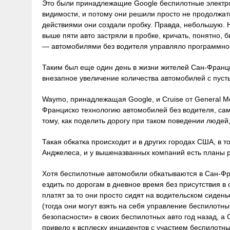
Это были принадлежащие Google беспилотные электром
видимости, и потому они решили просто не продолжать
действиями они создали пробку. Правда, небольшую. 
выше пяти авто застряли в пробке, кричать, понятно, б
— автомобилями без водителя управляло программно
Таким был еще один день в жизни жителей Сан-Франци
внезапное увеличение количества автомобилей с пус
Waymo, принадлежащая Google, и Cruise от General Mo
Франциско технологию автомобилей без водителя, само
тому, как поделить дорогу при таком поведении людей
Такая обкатка происходит и в других городах США, в т
Анджелеса, и у вышеназванных компаний есть планы 
Хотя беспилотные автомобили обкатываются в Сан-Фра
ездить по дорогам в дневное время без присутствия в
платят за то они просто сидят на водительском сидень
(тогда они могут взять на себя управление беспилотны
безопасности» в своих беспилотных авто год назад, а 
привело к всплеску инцидентов с участием беспилотны