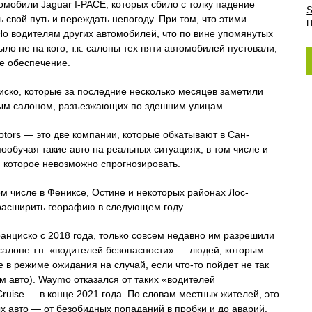
обили Jaguar I-PACE, которых сбило с толку падение
S
 свой путь и переждать непогоду. При том, что этими
П
Но водителям других автомобилей, что по вине упомянутых
ыло не на кого, т.к. салоны тех пяти автомобилей пустовали,
е обеспечение.
ско, которые за последние несколько месяцев заметили
тым салоном, разъезжающих по здешним улицам.
tors — это две компании, которые обкатывают в Сан-
обучая такие авто на реальных ситуациях, в том числе и
, которое невозможно спрогнозировать.
ом числе в Фениксе, Остине и некоторых районах Лос-
расширить георафию в следующем году.
нциско с 2018 года, только совсем недавно им разрешили
 салоне т.н. «водителей безопасности» — людей, которым
е в режиме ожидания на случай, если что-то пойдет не так
м авто). Waymo отказался от таких «водителей
Cruise — в конце 2021 года. По словам местных жителей, это
х авто — от безобидных попаданий в пробки и до аварий,