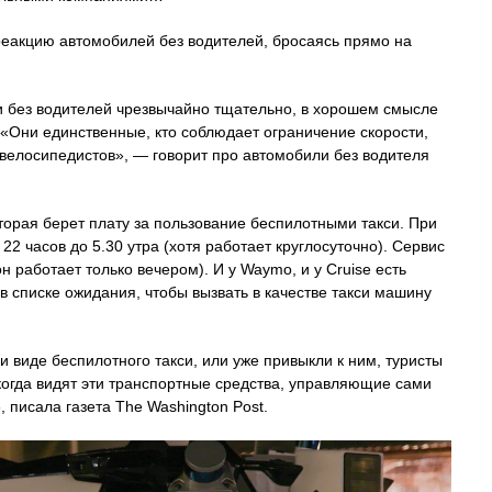
реакцию автомобилей без водителей, бросаясь прямо на
ли без водителей чрезвычайно тщательно, в хорошем смысле
 «Они единственные, кто соблюдает ограничение скорости,
т велосипедистов», — говорит про автомобили без водителя
торая берет плату за пользование беспилотными такси. При
 22 часов до 5.30 утра (хотя работает круглосуточно). Сервис
работает только вечером). И у Waymo, и у Cruise есть
в списке ожидания, чтобы вызвать в качестве такси машину
и виде беспилотного такси, или уже привыкли к ним, туристы
огда видят эти транспортные средства, управляющие сами
, писала газета The Washington Post.