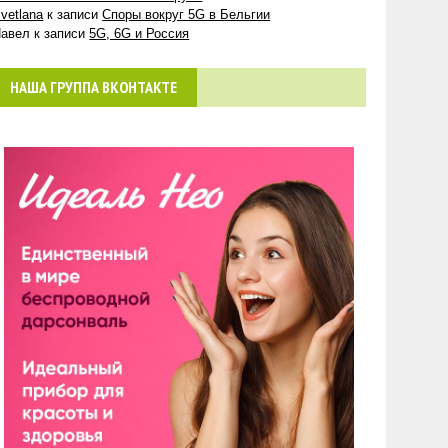
vetlana
к записи
Споры вокруг 5G в Бельгии
авел
к записи
5G, 6G и Россия
НАША ГРУППА ВКОНТАКТЕ