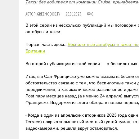
Такси без водителя от компании Cruise, принадлежа
АВТОР:
GREEN.OBOB.TV
20.06.2023
0
В этой серии из нескольких публикаций мы поговорим 
автобусы и такси.
Первая часть здесь:
Беспилотные автобусы и такси: нов
Британии
Во второй публикации из этой серии — о беспилотных
Итак, в в Сан-Франциско уже можно вызывать беспило
обстоятельство связано с тем, что беспилотные такси 
передвижения, а как экзотическое развлечение и даже
Post пару месяцев назад (а именно 24 апреля) выпус
Франциско. Выдержки из этого обзора в нашем перево
«Когда в один из апрельских вторников 2023 года оди
Terrace) накрыл знаменитый местный густой туман, т
видеокамерами, решили вдруг остановиться.