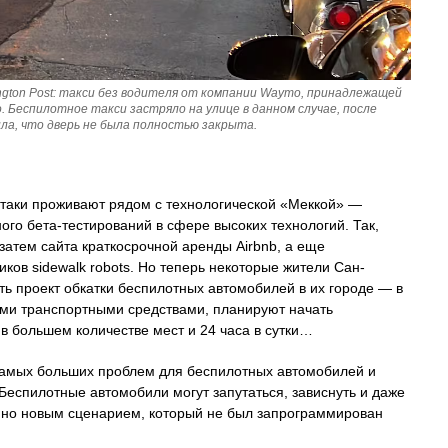
gton Post: такси без водителя от компании Waymo, принадлежащей
. Беспилотное такси застряло на улице в данном случае, после
ла, что дверь не была полностью закрыта.
сё-таки проживают рядом с технологической «Меккой» —
го бета-тестирований в сфере высоких технологий. Так,
 затем сайта краткосрочной аренды Airbnb, а еще
ков sidewalk robots. Но теперь некоторые жители Сан-
ь проект обкатки беспилотных автомобилей в их городе — в
ыми транспортными средствами, планируют начать
в большем количестве мест и 24 часа в сутки…
 самых больших проблем для беспилотных автомобилей и
Беспилотные автомобили могут запутаться, зависнуть и даже
енно новым сценарием, который не был запрограммирован