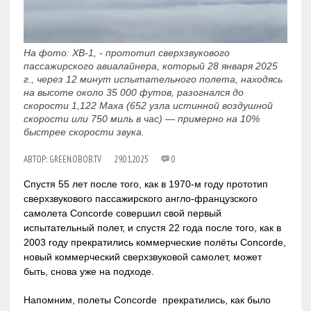
На фото: XB-1, - прототип сверхзвукового
пассажирского авиалайнера, который 28 января 2025
г., через 12 минут испытательного полета, находясь
на высоте около 35 000 футов, разогнался до
скорости 1,122 Маха (652 узла истинной воздушной
скорости или 750 миль в час) — примерно на 10%
быстрее скорости звука.
АВТОР:
GREEN.OBOB.TV
29.01.2025
0
Спустя 55 лет после того, как в 1970-м году прототип
сверхзвукового пассажирского англо-французского
самолета Concorde совершил свой первый
испытательный полет, и спустя 22 года после того, как в
2003 году прекратились коммерческие полёты Concorde,
новый коммерческий сверхзвуковой самолет, может
быть, снова уже на подходе.
Напомним, полеты Concorde прекратились, как было