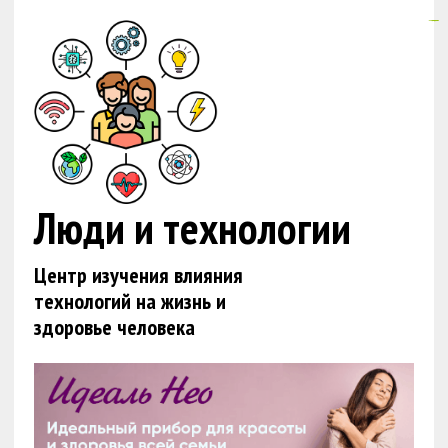
bandunghoki
kampungbet
slot gacor hari ini
kampungbet
kampungbet
kampungbet
situs gacor
situs bola
link gacor
slot gacor
link gacor
slot gacor
link gacor
slot gacor
toto togel
situs toto
situs toto
situs toto
toto slot
toto slot
Люди и технологии
Центр изучения влияния
технологий на жизнь и
здоровье человека