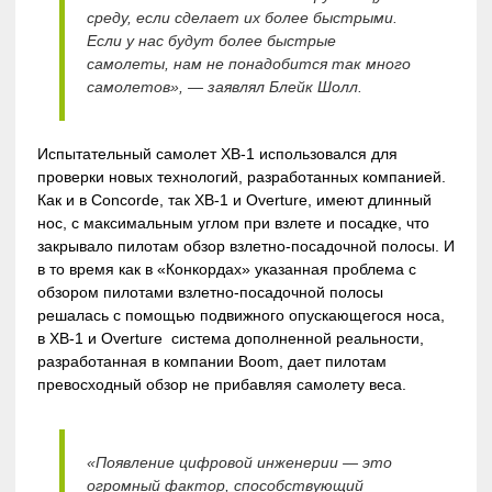
среду, если сделает их более быстрыми.
Если у нас будут более быстрые
самолеты, нам не понадобится так много
самолетов», — заявлял Блейк Шолл.
Испытательный самолет XB-1 использовался для
проверки новых технологий, разработанных компанией.
Как и в Concorde, так XB-1 и Overture, имеют длинный
нос, с максимальным углом при взлете и посадке, что
закрывало пилотам обзор взлетно-посадочной полосы. И
в то время как в «Конкордах» указанная проблема с
обзором пилотами взлетно-посадочной полосы
решалась с помощью подвижного опускающегося носа,
в XB-1 и Overture система дополненной реальности,
разработанная в компании Boom, дает пилотам
превосходный обзор не прибавляя самолету веса.
«Появление цифровой инженерии — это
огромный фактор, способствующий