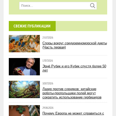
СВЕЖИЕ ПУБЛИКАЦИИ
25.07.2026
Споры вокруг средиземноморской диеты
(Часть первая)
17.07.2026
Эрнё Рубик и его Кубик спустя более 50
лет
10.07.2026
Лазер против сорняков: китайские
роботы-пропольщики полей могут
сократить использование гербицидов
29.06.2026
Почему Европа не может справиться с