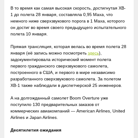
В то время как самая высокая скорость, достигнутая XB-
1 до полета 28 января, составляла 0,95 Маха, что
немного ниже сверхзвукового порога в 1 Маха, которого
он достиг во время своего предыдущего испытательного
полета 10 января.
Прямая трансляция, которая велась во время полета 28
января (её запись можно посмотреть
здесь
),
задокументировала исторический момент полета
первого гражданского сверхзвукового самолета,
построенного в США, и первого в мире независимо
разработанного сверхзвукового самолета. За полетом
XB-1 также наблюдали в диспетчерской 25 инженеров.
А на долгожданный самолет Boom Overture уже
поступило 130 предварительных заказов от
коммерческих авиакомпаний — American Airlines, United
Airlines и Japan Airlines.
Десятилетия ожидания