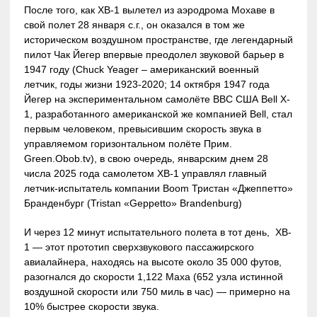
После того, как XB-1 вылетел из аэродрома Мохаве в
свой полет 28 января с.г., он оказался в том же
историческом воздушном пространстве, где легендарный
пилот Чак Йегер впервые преодолел звуковой барьер в
1947 году (Chuck Yeager – американский военный
летчик, годы жизни 1923-2020; 14 октября 1947 года
Йегер на экспериментальном самолёте ВВС США Bell X-
1, разработанного американской же компанией Bell, стал
первым человеком, превысившим скорость звука в
управляемом горизонтальном полёте Прим.
Green.Obob.tv), в свою очередь, январским днем 28
числа 2025 года самолетом XB-1 управлял главный
летчик-испытатель компании Boom Тристан «Джеппетто»
Бранденбург (Tristan «Geppetto» Brandenburg)
И через 12 минут испытательного полета в тот день, XB-
1 — этот прототип сверхзвукового пассажирского
авиалайнера, находясь на высоте около 35 000 футов,
разогнался до скорости 1,122 Маха (652 узла истинной
воздушной скорости или 750 миль в час) — примерно на
10% быстрее скорости звука.