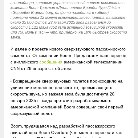
авиалайнера, которым управлял главный летчик-испытатель
компании Boom Тристан «Джеппетто» Бранденбург (Tristan
«Geppetto» Brandenburg; на фото находится в кабине),
примерно через 12 минут испытательного полета, на высоте
около 35 000 футов, 28 января 2025 года разогнался до
скорости 1,122 Маха (652 узла истинной воздушной скорости
или 750 миль в час) — что, примерно, на 10% быстрее скорости
звука.
И далее о проекте нового сверхзвукового пассажирского
самолета. От компании Boom. Предлагаем наш перевод
с английского
сообщения
американской телекомпании
CNN от 28 января с.г. об этом:
«Возвращение сверхзвуковых полетов происходило на
удивление медленно для чего-то, превышающего
скорость звука, но важная веха была достигнута 28
января 2025 г., когда прототип разрабатываемого
американской компанией Boom совершил свой первый
сверхзвуковой полет.
Boom, трудящаяся над разработкой пассажирского
авиалайнера Boom Overture (что можно перевести как