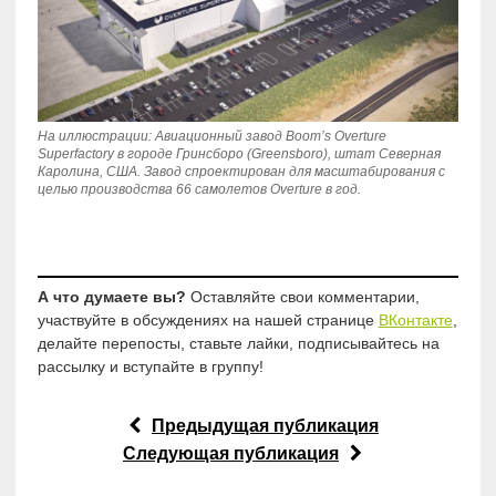
На иллюстрации: Авиационный завод Boom’s Overture
Superfactory в городе Гринсборо (Greensboro), штат Северная
Каролина, США. Завод спроектирован для масштабирования с
целью производства 66 самолетов Overture в год.
А что думаете вы?
Оставляйте свои комментарии,
участвуйте в обсуждениях на нашей странице
ВКонтакте
,
делайте перепосты, ставьте лайки, подписывайтесь на
рассылку и вступайте в группу!
Предыдущая публикация
Следующая публикация