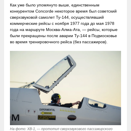
Как уже было упомянуто выше, единственным
конкурентом Concorde некоторое время был советский
сверхзвуковой самолет Ту-144, осуществлявший
коммерческие рейсы с ноября 1977 года до мая 1978
года на маршруте Москва-Алма-Ата, — рейсы, которые
были прекращены после аварии Ту-144 в Подмосковье
во время тренировочного рейса (без пассажиров).
На фото: XB-1, — прототип сверхзвукового пассажирского