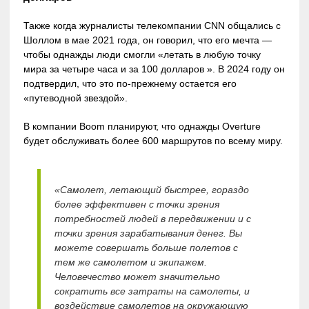
Также когда журналисты телекомпании CNN общались с
Шоллом в мае 2021 года, он говорил, что его мечта —
чтобы однажды люди смогли «летать в любую точку
мира за четыре часа и за 100 долларов ». В 2024 году он
подтвердил, что это по-прежнему остается его
«путеводной звездой».
В компании Boom планируют, что однажды Overture
будет обслуживать более 600 маршрутов по всему миру.
«Самолет, летающий быстрее, гораздо
более эффективен с точки зрения
потребностей людей в передвижении и с
точки зрения зарабатывания денег. Вы
можете совершать больше полетов с
тем же самолетом и экипажем.
Человечество может значительно
сократить все затраты на самолеты, и
воздействие самолетов на окружающую