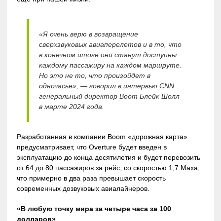
«Я очень верю в возвращение
сверхзвуковых авиаперелетов и в то, что
в конечном итоге они станут доступны
каждому пассажиру на каждом маршруте.
Но это не то, что произойдет в
одночасье», — говорил в интервью CNN
генеральный директор Boom Блейк Шолл
в марте 2024 года.
Разработанная в компании Boom «дорожная карта»
предусматривает, что Overture будет введен в
эксплуатацию до конца десятилетия и будет перевозить
от 64 до 80 пассажиров за рейс, со скоростью 1,7 Маха,
что примерно в два раза превышает скорость
современных дозвуковых авиалайнеров.
«В любую точку мира за четыре часа за 100
долларов»