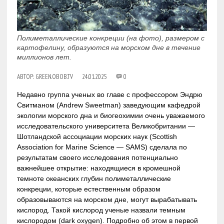
Полиметаллические конкреции (на фото), размером с
картофелину, образуются на морском дне в течение
миллионов лет.
АВТОР:
GREEN.OBOB.TV
24.01.2025
0
Недавно группа ученых во главе с профессором Эндрю
Свитманом (Andrew Sweetman) заведующим кафедрой
экологии морского дна и биогеохимии очень уважаемого
исследовательского университета Великобритании —
Шотландской ассоциации морских наук (Scottish
Association for Marine Science — SAMS) сделала по
результатам своего исследования потенциально
важнейшее открытие: находящиеся в кромешной
темноте океанских глубин полиметаллические
конкреции, которые естественным образом
образовываются на морском дне, могут вырабатывать
кислород. Такой кислород ученые назвали темным
кислородом (dark oxygen). Подробно об этом в первой