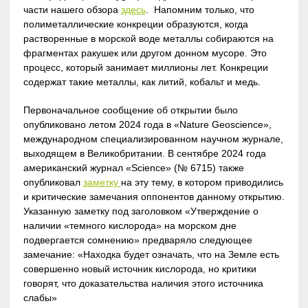
части нашего обзора
здесь
. Напомним только, что
полиметаллические конкреции образуются, когда
растворенные в морской воде металлы собираются на
фрагментах ракушек или другом донном мусоре. Это
процесс, который занимает миллионы лет. Конкреции
содержат такие металлы, как литий, кобальт и медь.
Первоначальное сообщение об открытии было
опубликовано летом 2024 года в «Nature Geoscience»,
международном специализированном научном журнале,
выходящем в Великобритании. В сентябре 2024 года
американский журнал «Science» (№ 6715) также
опубликовал
заметку
на эту тему, в котором приводились
и критические замечания оппонентов данному открытию.
Указанную заметку под заголовком «Утверждение о
наличии «темного кислорода» на морском дне
подвергается сомнению» предваряло следующее
замечание: «Находка будет означать, что на Земле есть
совершенно новый источник кислорода, но критики
говорят, что доказательства наличия этого источника
слабы»