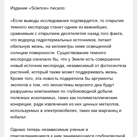
Издание «Science» писало:
«Если выводы исследования подтвердятся, то открытие
темного кислорода станет одним из важнейших,
сравнимым с открытием десятилетия назад того факта,
что водород гидротермальных источников, питает
обильную жизнь, на километры ниже освещенной
солнцем поверхности. Существование темного
кислорода означало бы, что у Земли есть совершенно
новый источник кислорода, независимый от фотосинтеза
растений, который также может поддерживать жизнь.
Кроме того, эта новость подкрепила бы аргументы
экологов о том, что экосистемы морского дна будут
разрушены компаниями по глубоководной добыче
полезных ископаемых, таких как полиметаллические
конкреции, ради извлечения из них ценных металлов,
используемых в электромобилях, таких как марганец и
кобальт.
Однако теперь независимые ученые и
присоединившиеся к ним занимающиеся глубоководной