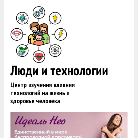
toto togel
bandar togel
link gacor
togel macau
slot online
toto
Люди и технологии
Центр изучения влияния
технологий на жизнь и
здоровье человека