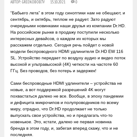
АВТОР:
GREEN.OBOB.TV
15.10.2021
0
“Бабьего лета” в этом году синоптики нам не обещают, и
сентябрь, и октябрь, теплом не радует. Зато радуют
очередными новинками наши друзья из компании Dr.HD.
На российском рынке в продажу поступили несколько
интересных девайсов, о каждом их которых мы
расскажем отдельно. Сегодня речь пойдет о новой
модели беспроводного HDMI удлинителя Dr.HD EW 116
SL. Устройство передает по воздуху аудио и видео поток
высокой и ультравысокой (4K) четкости на частоте 60
ГГц. Без проводов, без потерь и задержек!
Сами беспроводные HDMI удлинители – устройства не
новые, а вот поддержкой разрешений 4K могут
похвастаться далеко не все. Вообще, в эпоху пандемии
и дефицита микрочипов и полупроводников по всему
миру, отрадно, что Dr.HD продолжает не только
выпускать свои устройства, но и предлагать что-то
новенькое. Это, кстати, далеко не первая новинка
бренда в этом году, и, забегая вперед скажу, что и не
последняя.