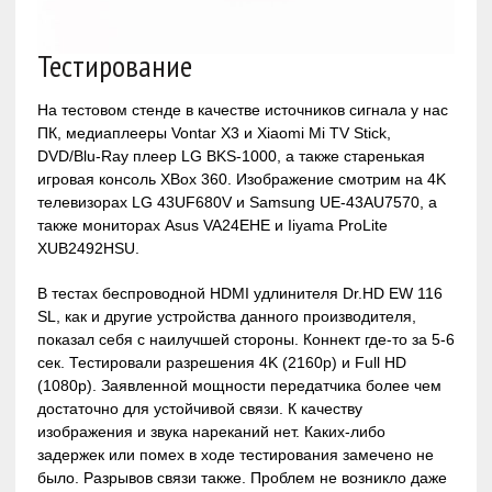
Тестирование
На тестовом стенде в качестве источников сигнала у нас
ПК, медиаплееры Vontar X3 и Xiaomi Mi TV Stick,
DVD/Blu-Ray плеер LG BKS-1000, а также старенькая
игровая консоль XBox 360. Изображение смотрим на 4K
телевизорах LG 43UF680V и Samsung UE-43AU7570, а
также мониторах Asus VA24EHE и Iiyama ProLite
XUB2492HSU.
В тестах беспроводной HDMI удлинителя Dr.HD EW 116
SL, как и другие устройства данного производителя,
показал себя с наилучшей стороны. Коннект где-то за 5-6
сек. Тестировали разрешения 4K (2160р) и Full HD
(1080p). Заявленной мощности передатчика более чем
достаточно для устойчивой связи. К качеству
изображения и звука нареканий нет. Каких-либо
задержек или помех в ходе тестирования замечено не
было. Разрывов связи также. Проблем не возникло даже