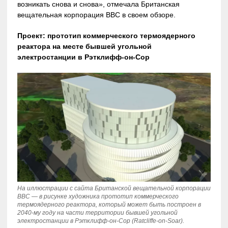
возникать снова и снова», отмечала Британская
вещательная корпорация BBC в своем обзоре.
Проект: прототип коммерческого термоядерного
реактора на месте бывшей угольной
электростанции в Рэтклифф-он-Сор
На иллюстрации с сайта Британской вещательной корпорации
BBC — в рисунке художника прототип коммерческого
термоядерного реактора, который может быть построен в
2040-му году на части территории бывшей угольной
электростанции в Рэтклифф-он-Сор (Ratcliffe-on-Soar).