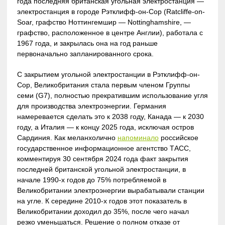
года последняя британская угольная электростанция —
электростанция в городе Рэтклифф-он-Сор (Ratcliffe-on-
Soar, графство Ноттингемшир — Nottinghamshire, —
графство, расположенное в центре Англии), работала с
1967 года, и закрылась она на год раньше
первоначально запланированного срока.
С закрытием угольной электростанции в Рэтклифф-он-
Сор, Великобритания стала первым членом Группы
семи (G7), полностью прекратившим использование угля
для производства электроэнергии. Германия
намеревается сделать это к 2038 году, Канада — к 2030
году, а Италия — к концу 2025 года, исключая остров
Сардиния. Как меланхолично
напоминало
российское
государственное информационное агентство ТАСС,
комментируя 30 сентября 2024 года факт закрытия
последней британской угольной электростанции, в
начале 1990-х годов до 75% потребляемой в
Великобритании электроэнергии вырабатывали станции
на угле. К середине 2010-х годов этот показатель в
Великобритании доходил до 35%, после чего начал
резко уменьшаться. Решение о полном отказе от