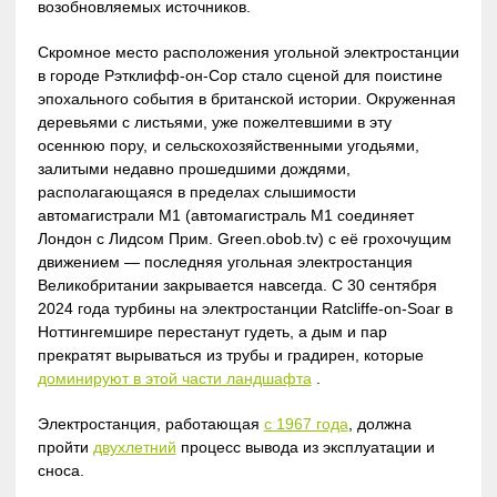
возобновляемых источников.
Скромное место расположения угольной электростанции
в городе Рэтклифф-он-Сор стало сценой для поистине
эпохального события в британской истории. Окруженная
деревьями с листьями, уже пожелтевшими в эту
осеннюю пору, и сельскохозяйственными угодьями,
залитыми недавно прошедшими дождями,
располагающаяся в пределах слышимости
автомагистрали М1 (автомагистраль M1 соединяет
Лондон с Лидсом Прим. Green.obob.tv) с её грохочущим
движением — последняя угольная электростанция
Великобритании закрывается навсегда. С 30 сентября
2024 года турбины на электростанции Ratcliffe-on-Soar в
Ноттингемшире перестанут гудеть, а дым и пар
прекратят вырываться из трубы и градирен, которые
доминируют в этой части ландшафта
.
Электростанция, работающая
с 1967 года
, должна
пройти
двухлетний
процесс вывода из эксплуатации и
сноса.