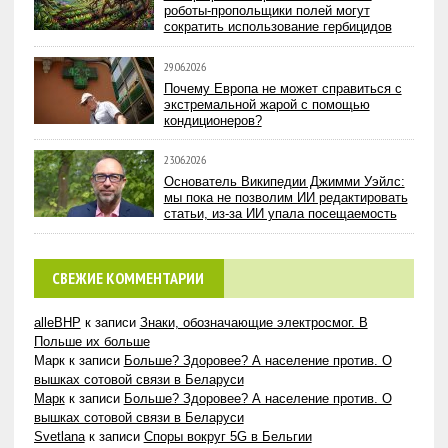
роботы-пропольщики полей могут
сократить использование гербицидов
29.06.2026
Почему Европа не может справиться с
экстремальной жарой с помощью
кондиционеров?
23.06.2026
Основатель Википедии Джимми Уэйлс:
мы пока не позволим ИИ редактировать
статьи, из-за ИИ упала посещаемость
СВЕЖИЕ КОММЕНТАРИИ
alleBHP
к записи
Знаки, обозначающие электросмог. В
Польше их больше
Марк
к записи
Больше? Здоровее? А население против. О
вышках сотовой связи в Беларуси
Марк
к записи
Больше? Здоровее? А население против. О
вышках сотовой связи в Беларуси
Svetlana
к записи
Споры вокруг 5G в Бельгии