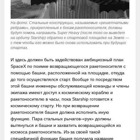
На фото: Cтальные конструкции, называемые «решетчатыми
ребрами», прикрепленные к бокам ракетоносителя, должны
будут помочь направить Super Heavy (после того он выведет
на орбиту Starship) обратно к стартовой площадке на Земле —
с тем чтобы его можно было снова использовать при будущих
стартах.
И здесь должен быть задействован амбициозный план
SpaceX по поимке возвращающегося ракетоносителя с
помощью башни, расположенной на площадке, откуда
до того осуществлялся старт. Вообще то посредством
этой башни инженеры обслуживающей команды и члены
экипажа имеют доступ к космическому кораблю и
ракетоносителю в часы, пока Starship готовится к
космическому старту. Но при возвращении
ракетоносителя башня должна исполнить иную
функцию. Пара стальных рычагов-«рук» должны
вытянуться и башни и захватить возвращающийся из
космоса ракетоноситель. Из-за своей такой
специфичной функции башня получила название