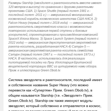
Размеры Starship (звездолет и ракетоноситель вместе имеют
120 метров в высоту) по сравнению с другими ракетными
проектами США. 1) Space Shuttle (первый полет 1981 г.-
последний полет -2011 г.) — американский многоразовый
космический корабль космического агентства США НАСА. 2)
Falcon Heavy (первый полет с 2018 года) — американский
ракетоноситель сверхтяжёлого класса с возможностью
повторного использования первой ступени и боковых
ускорителей, спроектированная и произведённая компанией
SpaceX Илона Маска. 3) Space Launch System (первый полет с
2022 года) — американская двухступенчатая сверхтяжёлая
ракета-носитель, разработанная НАСА 4) Сатурн-5 —
американская сверхтяжёлая ракета-носитель семейства
Сатурн (первый полет 1967 г. — последний полет 1973 г.)
НАСА. В частности, использовалась для реализации
пилотируемой посадки на Луну. Иллстарция Британской
вещательной корпорации BBC из цитируемого нами обзора.
Прим. к иллюстрации Green.Obob.tv.
Система звездолета и ракетоносителя, последний имеет
и собственное название Super Heavy (что можно
перевести как «Супертяж» Прим. Green.Obob.tv), в
общем называется Starship (т.е. «Звездолет» Прим.
Green.Obob.tv). Starship-ом также именуют модуль-
звездолет, который собственно и отправляется в космос,