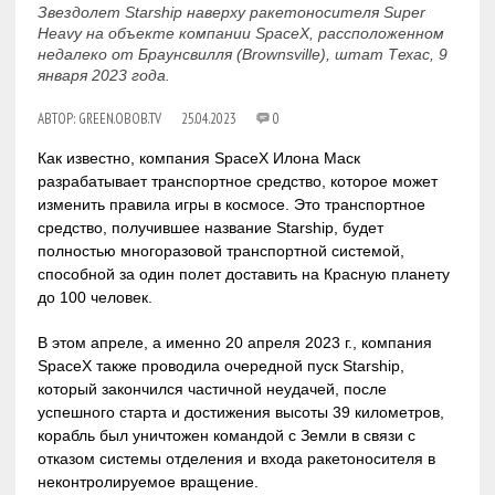
Звездолет Starship наверху ракетоносителя Super
Heavy на объекте компании SpaceX, рассположенном
недалеко от Браунсвилля (Brownsville), штат Техас, 9
января 2023 года.
АВТОР:
GREEN.OBOB.TV
25.04.2023
0
Как известно, компания SpaceX Илона Маск
разрабатывает транспортное средство, которое может
изменить правила игры в космосе. Это транспортное
средство, получившее название Starship, будет
полностью многоразовой транспортной системой,
способной за один полет доставить на Красную планету
до 100 человек.
В этом апреле, а именно 20 апреля 2023 г., компания
SpaceX также проводила очередной пуск Starship,
который закончился частичной неудачей, после
успешного старта и достижения высоты 39 километров,
корабль был уничтожен командой с Земли в связи с
отказом системы отделения и входа ракетоносителя в
неконтролируемое вращение.