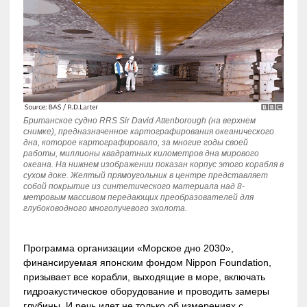
Британское судно RRS Sir David Attenborough (на верхнем
снимке), предназначенное картографирования океанического
дна, которое картографировало, за многие годы своей
работы, миллионы квадратных километров дна мирового
океана. На нижнем изображении показан корпус этого корабля в
сухом доке. Желтый прямоугольник в центре представляет
собой покрытие из синтетического материала над 8-
метровым массивом передающих преобразователей для
глубоководного многолучевого эхолота.
Программа организации «Морское дно 2030»,
финансируемая японским фондом Nippon Foundation,
призывает все корабли, выходящие в море, включать
гидроакустическое оборудование и проводить замеры
глубины. И речь идет не только об измерениях с