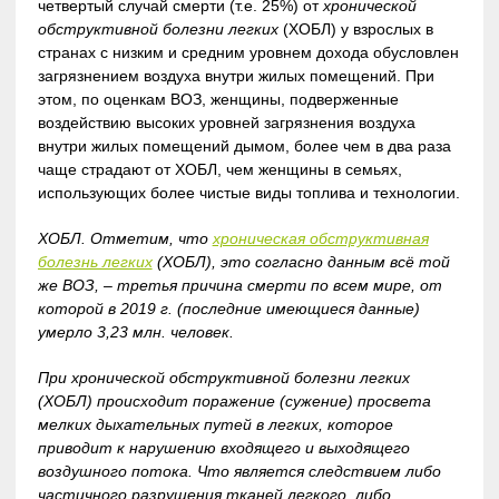
четвертый случай смерти (т.е. 25%) от
хронической
обструктивной болезни легких
(ХОБЛ) у взрослых в
странах с низким и средним уровнем дохода обусловлен
загрязнением воздуха внутри жилых помещений. При
этом, по оценкам ВОЗ, женщины, подверженные
воздействию высоких уровней загрязнения воздуха
внутри жилых помещений дымом, более чем в два раза
чаще страдают от ХОБЛ, чем женщины в семьях,
использующих более чистые виды топлива и технологии.
ХОБЛ. Отметим, что
хроническая обструктивная
болезнь легких
(ХОБЛ), это согласно данным всё той
же ВОЗ, – третья причина смерти по всем мире, от
которой в 2019 г. (последние имеющиеся данные)
умерло 3,23 млн. человек.
При хронической обструктивной болезни легких
(ХОБЛ) происходит поражение (сужение) просвета
мелких дыхательных путей в легких, которое
приводит к нарушению входящего и выходящего
воздушного потока. Что является следствием либо
частичного разрушения тканей легкого, либо