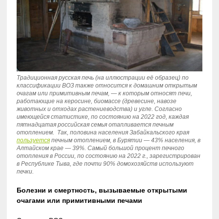
Традиционная русская печь (на иллюстрации её образец) по
классификации ВОЗ также относится к домашним открытым
очагам или примитивным печам, — к которым относят печи,
работающие на керосине, биомассе (древесине, навозе
животных и отходах растениеводства) и угле. Согласно
имеющейся статистике, по состоянию на 2022 год, каждая
пятнадцатая российская семья отапливается печным
отоплением. Так, половина населения Забайкальского края
пользуется
печным отоплением, в Бурятии — 43% населения, в
Алтайском крае — 39%. Самый большой процент печного
отопления в России, по состоянию на 2022 г., зарегистрирован
в Республике Тыва, где почти 90% домохозяйств используют
печки.
Болезни и смертность, вызываемые открытыми
очагами или примитивными печами