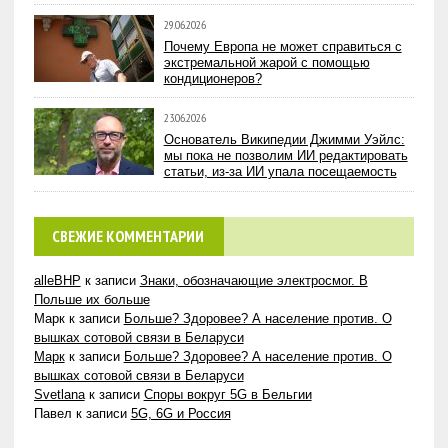
29.06.2026
Почему Европа не может справиться с
экстремальной жарой с помощью
кондиционеров?
23.06.2026
Основатель Википедии Джимми Уэйлс:
мы пока не позволим ИИ редактировать
статьи, из-за ИИ упала посещаемость
СВЕЖИЕ КОММЕНТАРИИ
alleBHP
к записи
Знаки, обозначающие электросмог. В
Польше их больше
Марк
к записи
Больше? Здоровее? А население против. О
вышках сотовой связи в Беларуси
Марк
к записи
Больше? Здоровее? А население против. О
вышках сотовой связи в Беларуси
Svetlana
к записи
Споры вокруг 5G в Бельгии
Павел
к записи
5G, 6G и Россия