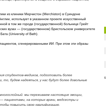
тики из клиники Мерчистон (Merchiston) в Суиндоне
Англии, использует в указанном проекте искусственный
нной в том же городе (государственной) больнице Грейт
танских вузах — (государственном) Бристольском университете
Бата (University of Bath).
 пациентов, сгенерированными ИИ. При этом эти образы
ния студентов-медиков, подготовить более
«
 то, будем надеяться, у нас будут более довольные
 многослойный: мы переживаем настоящие эмоции,
 — пациентами, на которых врачи, медсестры и
чтобы повысить свою квалификацию.