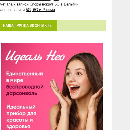
vetlana
к записи
Споры вокруг 5G в Бельгии
авел
к записи
5G, 6G и Россия
НАША ГРУППА ВКОНТАКТЕ