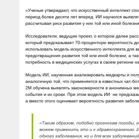
«Ученые утверждают, что искусственный интеллект сп
период более десяти лет вперед. ИИ научился выявля
рассчитывая риск развития у них той или иной болезн
Исследователи, ведущие проект, о котором далее расск
который предсказывает 70-процентную вероятность до
использовать модель искусственного интеллекта для в
предотвращения развития той или иной болезни, а так
потребность в медицинских услугах в своем регионе н
Модель ИИ, наученная анализировать медкарты и полу
аналогичную той, что применяется в известных чат-бот
2M обучена выявлять закономерности в анонимных ме
события и их сроки. При этом модель ИИ не предсказ
а вместо этого оценивает вероятность развития забол
«Таким образом, подобно прогнозам погоды, 
можем применить это и к здравоохранению. И
одного заболевания, но и для всех заболеван