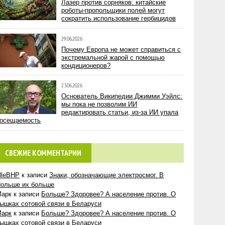
Лазер против сорняков: китайские
роботы-пропольщики полей могут
сократить использование гербицидов
29.06.2026
Почему Европа не может справиться с
экстремальной жарой с помощью
кондиционеров?
23.06.2026
Основатель Википедии Джимми Уэйлс:
мы пока не позволим ИИ
редактировать статьи, из-за ИИ упала
осещаемость
СВЕЖИЕ КОММЕНТАРИИ
lleBHP
к записи
Знаки, обозначающие электросмог. В
ольше их больше
Марк
к записи
Больше? Здоровее? А население против. О
ышках сотовой связи в Беларуси
Марк
к записи
Больше? Здоровее? А население против. О
ышках сотовой связи в Беларуси