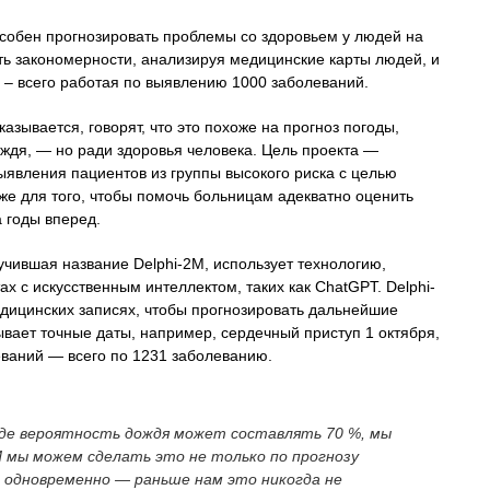
особен прогнозировать проблемы со здоровьем у людей на
ть закономерности, анализируя медицинские карты людей, и
и – всего работая по выявлению 1000 заболеваний.
азывается, говорят, что это похоже на прогноз погоды,
ждя, — но ради здоровья человека. Цель проекта —
ыявления пациентов из группы высокого риска с целью
же для того, чтобы помочь больницам адекватно оценить
а годы вперед.
чившая название Delphi-2M, использует технологию,
ах с искусственным интеллектом, таких как ChatGPT. Delphi-
дицинских записях, чтобы прогнозировать дальнейшие
ывает точные даты, например, сердечный приступ 1 октября,
еваний — всего по 1231 заболеванию.
где вероятность дождя может составлять 70 %, мы
 мы можем сделать это не только по прогнозу
ий одновременно — раньше нам это никогда не