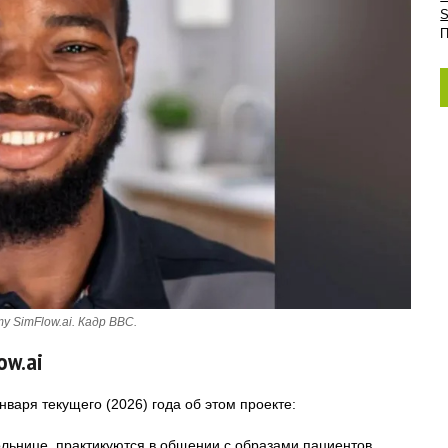
S
П
 SimFlow.ai. Кадр BBC.
ow.ai
нваря текущего (2026) года об этом проекте:
ольнице, практикуются в общении с образами пациентов,