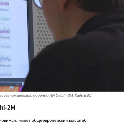
едования медкарт моделью ИИ Delphi-2M. Кадр BBC.
phi-2M
ановимся, имеет общеевропейский масштаб.