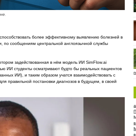
не.
т способствовать более эффективному выявлению болезней в
ти, по сообщениям центральной англоязычной службы
котором задействованная в нём модель ИИ SimFlow.ai
щью ИИ студенты осматривают будто бы реальных пациентов
п
анных ИИ), и таким образом учатся взаимодействовать с
ля правильной постановки диагнозов в будущем, в своей
a
П
в
в