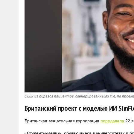
Один из образов пациентов, сгенерированными ИИ, по проекту
Британский проект с моделью ИИ SimFl
Британская вещательная корпорация
передавала
22 я
«Студенты-медики, обучающиеся в университетах и ​​б