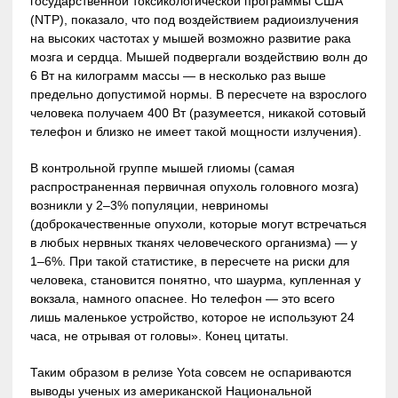
государственной токсикологической программы США
(NTP), показало, что под воздействием радиоизлучения
на высоких частотах у мышей возможно развитие рака
мозга и сердца. Мышей подвергали воздействию волн до
6 Вт на килограмм массы — в несколько раз выше
предельно допустимой нормы. В пересчете на взрослого
человека получаем 400 Вт (разумеется, никакой сотовый
телефон и близко не имеет такой мощности излучения).
В контрольной группе мышей глиомы (самая
распространенная первичная опухоль головного мозга)
возникли у 2–3% популяции, невриномы
(доброкачественные опухоли, которые могут встречаться
в любых нервных тканях человеческого организма) — у
1–6%. При такой статистике, в пересчете на риски для
человека, становится понятно, что шаурма, купленная у
вокзала, намного опаснее. Но телефон — это всего
лишь маленькое устройство, которое не используют 24
часа, не отрывая от головы». Конец цитаты.
Таким образом в релизе Yota совсем не оспариваются
выводы ученых из американской Национальной