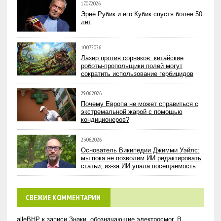
17.07.2026
Эрнё Рубик и его Кубик спустя более 50
лет
10.07.2026
Лазер против сорняков: китайские
роботы-пропольщики полей могут
сократить использование гербицидов
29.06.2026
Почему Европа не может справиться с
экстремальной жарой с помощью
кондиционеров?
23.06.2026
Основатель Википедии Джимми Уэйлс:
мы пока не позволим ИИ редактировать
статьи, из-за ИИ упала посещаемость
СВЕЖИЕ КОММЕНТАРИИ
alleBHP
к записи
Знаки, обозначающие электросмог. В