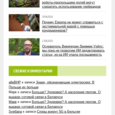
роботы-пропольщики полей могут
сократить использование гербицидов
29.06.2026
Почему Европа не может справиться с
экстремальной жарой с помощью
кондиционеров?
23.06.2026
Основатель Википедии Джимми Уэйлс:
мы пока не позволим ИИ редактировать
статьи, из-за ИИ упала посещаемость
СВЕЖИЕ КОММЕНТАРИИ
alleBHP
к записи
Знаки, обозначающие электросмог. В
Польше их больше
Марк
к записи
Больше? Здоровее? А население против. О
вышках сотовой связи в Беларуси
Марк
к записи
Больше? Здоровее? А население против. О
вышках сотовой связи в Беларуси
Svetlana
к записи
Споры вокруг 5G в Бельгии