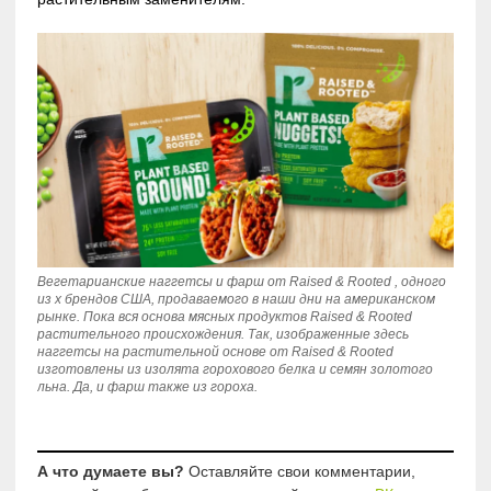
Вегетарианские наггетсы и фарш от Raised & Rooted , одного
из х брендов США, продаваемого в наши дни на американском
рынке. Пока вся основа мясных продуктов Raised & Rooted
растительного происхождения. Так, изображенные здесь
наггетсы на растительной основе от Raised & Rooted
изготовлены из изолята горохового белка и семян золотого
льна. Да, и фарш также из гороха.
А что думаете вы?
Оставляйте свои комментарии,