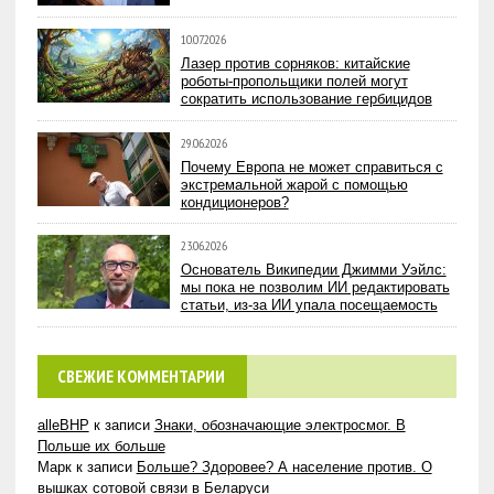
10.07.2026
Лазер против сорняков: китайские
роботы-пропольщики полей могут
сократить использование гербицидов
29.06.2026
Почему Европа не может справиться с
экстремальной жарой с помощью
кондиционеров?
23.06.2026
Основатель Википедии Джимми Уэйлс:
мы пока не позволим ИИ редактировать
статьи, из-за ИИ упала посещаемость
СВЕЖИЕ КОММЕНТАРИИ
alleBHP
к записи
Знаки, обозначающие электросмог. В
Польше их больше
Марк
к записи
Больше? Здоровее? А население против. О
вышках сотовой связи в Беларуси