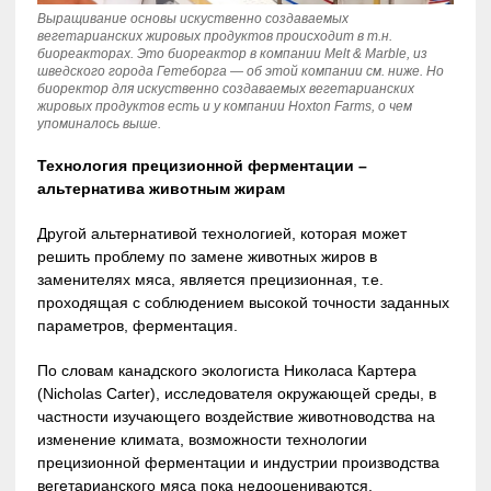
Выращивание основы искуственно создаваемых
вегетарианских жировых продуктов происходит в т.н.
биореакторах. Это биореактор в компании Melt & Marble, из
шведского города Гетеборга — об этой компании см. ниже. Но
биоректор для искуственно создаваемых вегетарианских
жировых продуктов есть и у компании Hoxton Farms, о чем
упоминалось выше.
Технология прецизионной ферментации –
альтернатива животным жирам
Другой альтернативой технологией, которая может
решить проблему по замене животных жиров в
заменителях мяса, является прецизионная, т.е.
проходящая с соблюдением высокой точности заданных
параметров, ферментация.
По словам канадского экологиста Николаса Картера
(Nicholas Carter), исследователя окружающей среды, в
частности изучающего воздействие животноводства на
изменение климата, возможности технологии
прецизионной ферментации и индустрии производства
вегетарианского мяса пока недооцениваются.