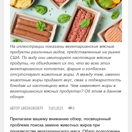
На иллюстрации показаны вегетарианские мясные
продукты различных видов, представленные на рынке
США. По виду они имитируют настоящие мясные
продуты, но объединяет их то, что во всех этих
вегетарианских котлетах, фарше и колбасках
отсутствуют животные жиры. А между тем, именно
животные жиры придают вкус, смак и поджаристость
блюдам из настоящего мяса. Чем заменяют жиры в
вегетарианских мясных продуктах? Об этом в данном
обзоре.
АВТОР:
GREEN.OBOB.TV
31.01.2023
0
Прилагаем вашему вниманию обзор, посвященный
проблеме поиска замене животных жиров при
производстве вегетарианского мяса. Обзор подготовлен