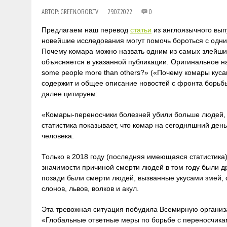
АВТОР:
GREEN.OBOB.TV
29.07.2022
0
Предлагаем наш перевод
статьи
из англоязычного выпу
новейшие исследования могут помочь бороться с одни
Почему комара можно назвать одним из самых злейших
объясняется в указанной публикации. Оригинальное на
some people more than others?» («Почему комары куса
содержит и общее описание новостей с фронта борьбы 
далее цитируем:
«Комары-переносчики болезней убили больше людей, ч
статистика показывает, что комар на сегодняшний де
человека.
Только в 2018 году (последняя имеющаяся статистика)
значимости причиной смерти людей в том году были др
позади были смерти людей, вызванные укусами змей, с
слонов, львов, волков и акул.
Эта тревожная ситуация побудила Всемирную организац
«Глобальные ответные меры по борьбе с переносчика