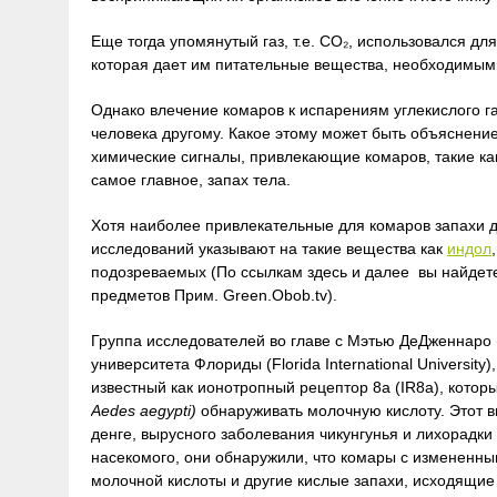
Еще тогда упомянутый газ, т.е. CO₂, использовался д
которая дает им питательные вещества, необходимыми
Однако влечение комаров к испарениям углекислого г
человека другому. Какое этому может быть объяснение
химические сигналы, привлекающие комаров, такие как
самое главное, запах тела.
Хотя наиболее привлекательные для комаров запахи д
исследований указывают на такие вещества как
индол
подозреваемых (По ссылкам здесь и далее вы найде
предметов Прим. Green.Obob.tv).
Группа исследователей во главе с Мэтью ДеДженнаро 
университета Флориды (Florida International Universi
известный как ионотропный рецептор 8a (IR8a), котор
Aedes aegypti)
обнаруживать молочную кислоту. Этот 
денге, вырусного заболевания чикунгунья и лихорадки
насекомого, они обнаружили, что комары с измененн
молочной кислоты и другие кислые запахи, исходящие