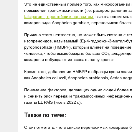
Это не единственный пример того, как микроорганизм
повышения трансмиссивности (т.е. распространения 
falciparum , простейшим паразитом
, вызывающим маля
комаров вида Anopheles gambiae, переносчиков болез
Причина этого неизвестна, но может быть связана с т
изопреноидов, называемый (E)-4-гидрокси-3-метил-бут
pyrophosphate (HMBPP), который влияет на поведение
человека, чтобы высвобождать больше CO₂, альдегидо
комаров и побуждают их «сосать нашу кровь».
Кроме того, добавление HMBPP в образцы крови значи
как Anopheles coluzzii, Anopheles arabiensis, Aedes aegy
Понимание факторов, делающих одних людей более пр
и снизить риск передачи трансмиссивных инфекционн
газеты EL PAÍS (июль 2022 г.).
Также по теме:
Стоит отметить, что в списке переносимых комарами 