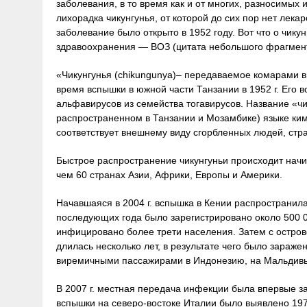
заболевания, в то время как и от многих, разносимых 
лихорадка чикунгунья, от которой до сих пор нет лекар
заболевание было открыто в 1952 году. Вот что о чику
здравоохранения — ВОЗ (цитата небольшого фрагмент
«Чикунгунья (chikungunya)– передаваемое комарами в
время вспышки в южной части Танзании в 1952 г. Его 
альфавирусов из семейства тогавирусов. Название «чи
распространенном в Танзании и Мозамбике) языке ким
соответствует внешнему виду сгорбленных людей, стра
Быстрое распространение чикунгуньи происходит начин
чем 60 странах Азии, Африки, Европы и Америки.
Начавшаяся в 2004 г. вспышка в Кении распространил
последующих года было зарегистрировано около 500 0
инфицировано более трети населения. Затем с остров
длилась несколько лет, в результате чего было зараже
виремичными пассажирами в Индонезию, на Мальдивы
В 2007 г. местная передача инфекции была впервые за
вспышки на северо-востоке Италии было выявлено 19