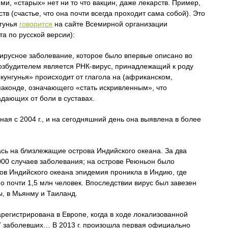
ими, «старых» нет ни то что вакцин, даже лекарств. Пример,
ств (счастье, что она почти всегда проходит сама собой). Это
нгунья
говорится
на сайте Всемирной организации
а по русской версии):
ирусное заболевание, которое было впервые описано во
возбудителем является РНК-вирус, принадлежащий к роду
кунгунья» происходит от глагола на (африканском,
аконде, означающего «стать искривленным», что
дающих от боли в суставах.
ая с 2004 г., и на сегодняшний день она выявлена в более
ась на близлежащие острова Индийского океана. За два
00 случаев заболевания; на острове Реюньон было
ов Индийского океана эпидемия проникла в Индию, где
но почти 1,5 млн человек. Впоследствии вирус был завезен
, в Мьянму и Таиланд.
регистрирована в Европе, когда в ходе локализованной
7 заболевших… В 2013 г. произошла первая официально