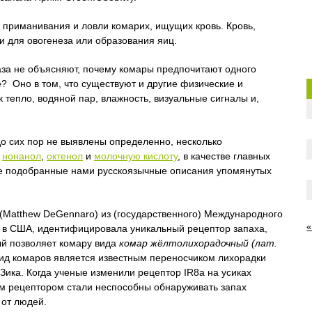
ля приманивания и ловли комарих, ищущих кровь. Кровь,
 для овогенеза или образования яиц.
аза не объясняют, почему комары предпочитают одного
? Оно в том, что существуют и другие физические и
 тепло, водяной пар, влажность, визуальные сигналы и,
о сих пор не выявлены определенно, несколько
,
нонанол
,
октенол
и
молочную кислоту
, в качестве главных
те подобранные нами русскоязычные описания упомянутых
(Matthew DeGennaro) из (государственного) Международного
«
ty), в США, идентифицировала уникальный рецептор запаха,
ый позволяет комару вида
комар жёлтолихорадочный (лат.
вид комаров является известным переносчиком лихорадки
 Зика. Когда ученые изменили рецептор IR8a на усиках
ым рецептором стали неспособны обнаруживать запах
 от людей.