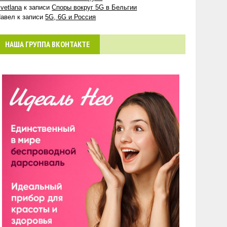
vetlana
к записи
Споры вокруг 5G в Бельгии
авел
к записи
5G, 6G и Россия
НАША ГРУППА ВКОНТАКТЕ