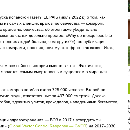
ска испанской газеты EL PAÍS (июль 2022 г.) о том, как
м из самых злейших врагов человечества — комаром.
 врагов человечества, об этом также убедительно
звание статьи довольно простое: «Why do mosquitoes bite
ют одних людей больше, чем других?»), но публикация
с комарами, поясняя, почему этот фронт так важен. Итак,
ем все войны в истории вместе взятые. Фактически,
п
нь является самым смертоносным существом в мире для
 от комаров погибло около 725 000 человек. Второй по
угие люди, ответственные за 437 000 смертей. Далеко
a
обак, ядовитых улиток, крокодилов, нападениями бегемотов,
П
в
ии здравоохранения — ВОЗ в 2017 г. утвердить т.н.
ми» (
Global Vector Control Response — GVCR
) на 2017–2030
в