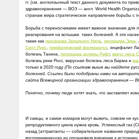
гг. (см. англоязычный текст данного документа по пр
здравоохранения — ВОЗ — англ.
World Health Organiza
странам мира стратегическое направление борьбы с п
Борьба с переносчиками имеет важное значение для 
реагирования на вспышки. таких болезней. А эти нас
такие как
лихорадка Западного Нила
,
лихорадка Зика
,
Сент-Луис
,
лимфатический филяриатоз
, энцефалит Ла
болезнь Тахина,
лихорадка долины Рифт
,
вирус леса 
болезнь реки Росс, вирусная болезнь леса Барма и
ма
только в 2020 году
(По ссылкам выше вы найдете рус
болезней. Ссылки были подобраны нами на авторит
сайта Всемирной организации здравоохранения — ВО
Понятно, почему люди хотят знать, что заставляет кома
И самцы, и самки комаров могут выжить, совсем не ку
репродуктивного цикла нужна кровь. Углекислый газ (
назад (аттрактанты — собирательное название приро
воспринимающих их организмов влечение к источнику 