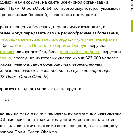
иводимой нами ссылке, на сайте Всемирной организации
S
tion
Прим. Green.Obob.tv), т.е. программу, которая указывает
П
ереносчиками болезней, в частности с комарами.
предотвращения болезней, переносимых комарами, и
екомые могут передавать самые разнообразные заболевания,
лихорадка денге
,
желтая лихорадка
,
чикунгунья
,
энцефалит
-Кросс,
болезнь Погоста
,
лихорадка Оропуш
, вирусная
Семлики
, лихорадка Синдбиса,
японский энцефалит
, вирусная
лярия
, последняя из которых унесла жизни 627 000 человек
скоязычные описания большинства перечисленных
етные источники, в частности, на русские страницы
З Прим. Green.Obob.tv)
.
ров кусать одного человека, а не другого.
***
сая других животных или человека, но самкам для завершения
CO₂) был признан аттрактантом для комаров почти столетие
дных или синтетических химических веществ, вызывающие у
запаха Прим. Green.Obob.tv).