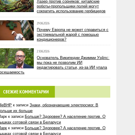
Лазер против сорняков: китайские
роботы-пропольщики полей могут
сократить использование гербицидов
29.06.2026
Почему Европа не может справиться с
экстремальной жарой с помощью
кондиционеров?
23.06.2026
Основатель Википедии Джимми Уэйлс:
мы пока не позволим ИИ
редактировать статьи, из-за ИИ упала
осещаемость
СВЕЖИЕ КОММЕНТАРИИ
lleBHP
к записи
Знаки, обозначающие электросмог. В
ольше их больше
Марк
к записи
Больше? Здоровее? А население против. О
ышках сотовой связи в Беларуси
Марк
к записи
Больше? Здоровее? А население против. О
ышках сотовой связи в Беларуси