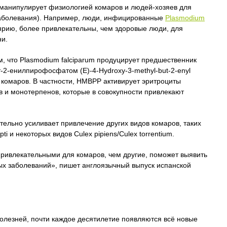
 манипулирует физиологией комаров и людей-хозяев для
заболевания). Например, люди, инфицированные
Plasmodium
рию, более привлекательны, чем здоровые люди, для
ни.
ем, что Plasmodium falciparum продуцирует предшественник
-2-енилпирофосфатом (E)-4-Hydroxy-3-methyl-but-2-enyl
 комаров. В частности, HMBPP активирует эритроциты
в и монотерпенов, которые в совокупности привлекают
тельно усиливает привлечение других видов комаров, таких
pti и некоторых видов Culex pipiens/Culex torrentium.
ивлекательными для комаров, чем другие, поможет выявить
ых заболеваний», пишет англоязычный выпуск испанской
болезней, почти каждое десятилетие появляются всё новые