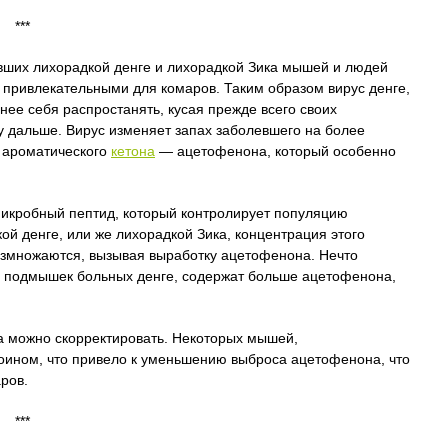
***
евших лихорадкой денге и лихорадкой Зика мышей и людей
ее привлекательными для комаров. Таким образом вирус денге,
нее себя распростанять, кусая прежде всего своих
у дальше. Вирус изменяет запах заболевшего на более
 ароматического
кетона
— ацетофенона, который особенно
микробный пептид, который контролирует популяцию
й денге, или же лихорадкой Зика, концентрация этого
 размножаются, вызывая выработку ацетофенона. Нечто
из подмышек больных денге, содержат больше ацетофенона,
а можно скорректировать. Некоторых мышей,
оином, что привело к уменьшению выброса ацетофенона, что
ров.
***