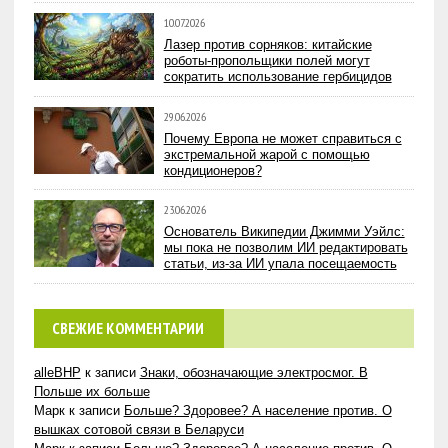
10.07.2026
Лазер против сорняков: китайские
роботы-пропольщики полей могут
сократить использование гербицидов
29.06.2026
Почему Европа не может справиться с
экстремальной жарой с помощью
кондиционеров?
23.06.2026
Основатель Википедии Джимми Уэйлс:
мы пока не позволим ИИ редактировать
статьи, из-за ИИ упала посещаемость
СВЕЖИЕ КОММЕНТАРИИ
alleBHP
к записи
Знаки, обозначающие электросмог. В
Польше их больше
Марк
к записи
Больше? Здоровее? А население против. О
вышках сотовой связи в Беларуси