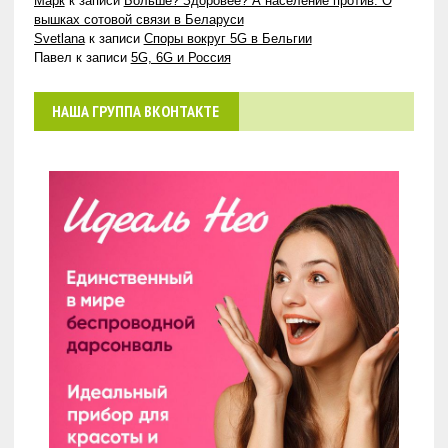
Марк
к записи
Больше? Здоровее? А население против. О
вышках сотовой связи в Беларуси
Svetlana
к записи
Споры вокруг 5G в Бельгии
Павел
к записи
5G, 6G и Россия
НАША ГРУППА ВКОНТАКТЕ