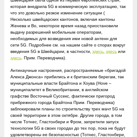
которая внедрила 5G в коммерческую эксплуатацию, так
что это довольно резкое изменение ситуации (
Несколько швейцарских кантонов, включая кантоны
Женева и Во, некоторое время назад приостановили
выдачу разрешений мобильным операторам,
необходимых для возведения ими новой антенн для
сети 5G. Подробнее см. на нашем сайте о спорах вокруг
введения 5G в Швейцарии, в частности,
здесь
,
здесь
или
здесь
. Прим. Переводчика).
Антинаучные настроения, распространяемые «бригадой
Алекса Джонса» прибились и к британским берегам, так
муниципальные власти Брайтона и Хоува (Hove –
муниципалитет в Великобритании, в английском
графстве Восточный Суссекс, фактически пригород
прибрежного города Брайтона Прим. Переводчика)
заблокировали планы по строительству трех мачт 5G на
своей территории в этом октябре. Другие города, в том
числе Тотнес, Гластонбери и Фром, запретили запуск
технологии 5G в своих городах до тех пор, пока не будут
удовлетворены ее безопасностью (Тотнес, Гластонбери,