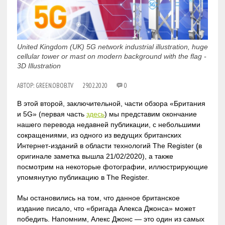
United Kingdom (UK) 5G network industrial illustration, huge
cellular tower or mast on modern background with the flag -
3D Illustration
АВТОР:
GREEN.OBOB.TV
29.02.2020
0
В этой второй, заключительной, части обзора «Британия
и 5G» (первая часть
здесь
) мы представим окончание
нашего перевода недавней публикации, с небольшими
сокращениями, из одного из ведущих британских
Интернет-изданий в области технологий The Register (в
оригинале заметка вышла 21/02/2020), а также
посмотрим на некоторые фотографии, иллюстрирующие
упомянутую публикацию в The Register.
Мы остановились на том, что данное британское
издание писало, что «бригада Алекса Джонса» может
победить. Напомним, Алекс Джонс — это один из самых