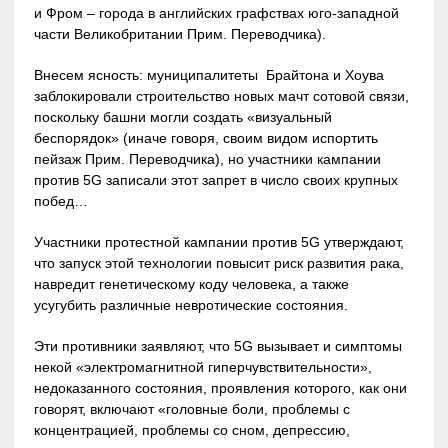
и Фром – города в английских графствах юго-западной
части Великобритании Прим. Переводчика).
Внесем ясность: муниципалитеты Брайтона и Хоува
заблокировали строительство новых мачт сотовой связи,
поскольку башни могли создать «визуальный
беспорядок» (иначе говоря, своим видом испортить
пейзаж Прим. Переводчика), но участники кампании
против 5G записали этот запрет в число своих крупных
побед…
Участники протестной кампании против 5G утверждают,
что запуск этой технологии повысит риск развития рака,
навредит генетическому коду человека, а также
усугубить различные невротические состояния.
Эти противники заявляют, что 5G вызывает и симптомы
некой «электромагнитной гиперчувствительности»,
недоказанного состояния, проявления которого, как они
говорят, включают «головные боли, проблемы с
концентрацией, проблемы со сном, депрессию,