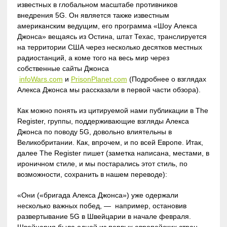
известных в глобальном масштабе противников
внедрения 5G. Он является также известным
американским ведущим, его программа «Шоу Алекса
Джонса» вещаясь из Остина, штат Техас, транслируется
на территории США через несколько десятков местных
радиостанций, а коме того на весь мир через
собственные сайты Джонса
infoWars.com
и
PrisonPlanet.com
(Подробнее о взглядах
Алекса Джонса мы рассказали в первой части обзора).
Как можно понять из цитируемой нами публикации в The
Register, группы, поддерживающие взгляды Алекса
Джонса по поводу 5G, довольно влиятельны в
Великобритании. Как, впрочем, и по всей Европе. Итак,
далее The Register пишет (заметка написана, местами, в
ироничном стиле, и мы постарались этот стиль, по
возможности, сохранить в нашем переводе):
«Они («бригада Алекса Джонса») уже одержали
несколько важных побед, — например, остановив
развертывание 5G в Швейцарии в начале февраля.
Швейцария была одной из первых европейских стран,