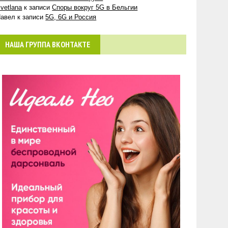
vetlana
к записи
Споры вокруг 5G в Бельгии
авел
к записи
5G, 6G и Россия
НАША ГРУППА ВКОНТАКТЕ