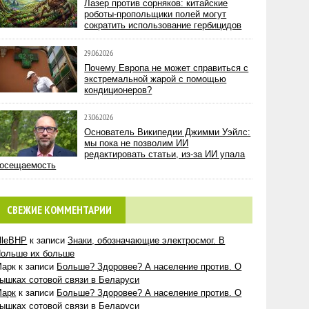
Лазер против сорняков: китайские
роботы-пропольщики полей могут
сократить использование гербицидов
29.06.2026
Почему Европа не может справиться с
экстремальной жарой с помощью
кондиционеров?
23.06.2026
Основатель Википедии Джимми Уэйлс:
мы пока не позволим ИИ
редактировать статьи, из-за ИИ упала
осещаемость
СВЕЖИЕ КОММЕНТАРИИ
lleBHP
к записи
Знаки, обозначающие электросмог. В
ольше их больше
Марк
к записи
Больше? Здоровее? А население против. О
ышках сотовой связи в Беларуси
Марк
к записи
Больше? Здоровее? А население против. О
ышках сотовой связи в Беларуси