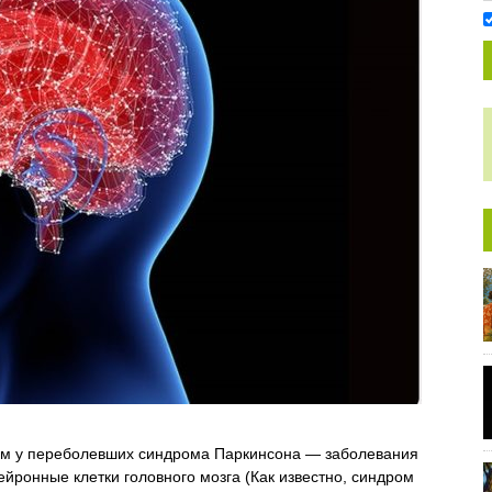
ем у переболевших синдрома Паркинсона — заболевания
ейронные клетки головного мозга (Как известно, синдром