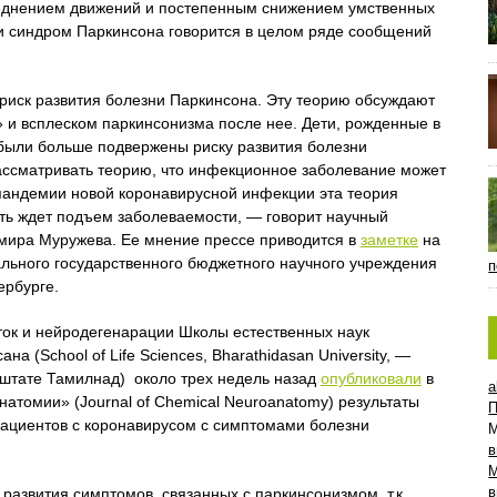
беднением движений и постепенным снижением умственных
 и синдром Паркинсона говорится в целом ряде сообщений
иск развития болезни Паркинсона. Эту теорию обсуждают
и всплеском паркинсонизма после нее. Дети, рожденные в
 были больше подвержены риску развития болезни
ассматривать теорию, что инфекционное заболевание может
пандемии новой коронавирусной инфекции эта теория
ять ждет подъем заболеваемости, — говорит научный
мира Муружева. Ее мнение прессе приводится в
заметке
на
рального государственного бюджетного научного учреждения
п
ербурге.
ток и нейродегенарации Школы естественных наук
а (School of Life Sciences, Bharathidasan University, —
 штате Тамилнад) около трех недель назад
опубликовали
в
a
томии» (Journal of Chemical Neuroanatomy) результаты
П
пациентов с коронавирусом с симптомами болезни
в
в
азвития симптомов, связанных с паркинсонизмом, т.к.