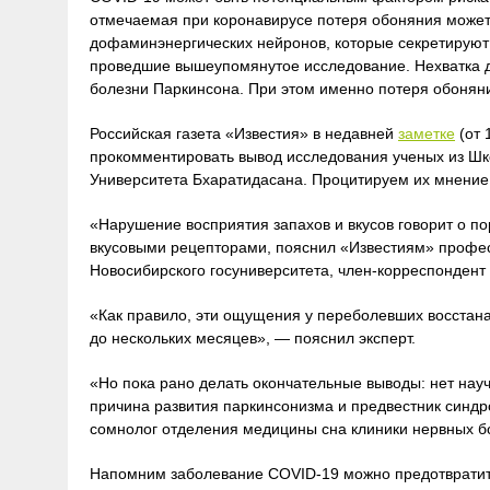
отмечаемая при коронавирусе потеря обоняния може
дофаминэнергических нейронов, которые секретируют
проведшие вышеупомянутое исследование. Нехватка 
болезни Паркинсона. При этом именно потеря обоня
Российская газета «Известия» в недавней
заметке
(от 
прокомментировать вывод исследования ученых из Шко
Университета Бхаратидасана. Процитируем их мнение
«Нарушение восприятия запахов и вкусов говорит о п
вкусовыми рецепторами, пояснил «Известиям» профе
Новосибирского госуниверситета, член-корреспондент
«Как правило, эти ощущения у переболевших восстана
до нескольких месяцев», — пояснил эксперт.
«Но пока рано делать окончательные выводы: нет нау
причина развития паркинсонизма и предвестник синдр
сомнолог отделения медицины сна клиники нервных бо
Напомним заболевание COVID-19 можно предотвратить