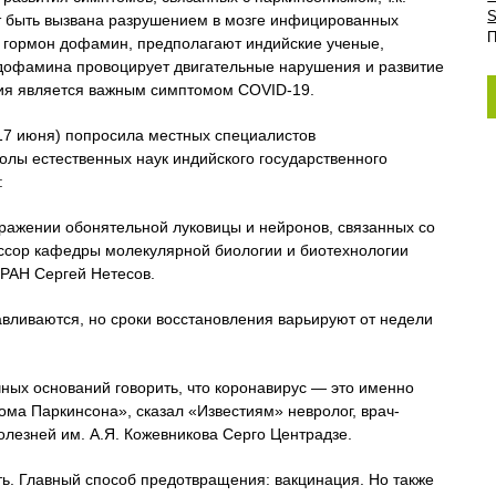
S
т быть вызвана разрушением в мозге инфицированных
П
 гормон дофамин, предполагают индийские ученые,
дофамина провоцирует двигательные нарушения и развитие
ния является важным симптомом COVID-19.
17 июня) попросила местных специалистов
лы естественных наук индийского государственного
:
оражении обонятельной луковицы и нейронов, связанных со
ссор кафедры молекулярной биологии и биотехнологии
 РАН Сергей Нетесов.
вливаются, но сроки восстановления варьируют от недели
чных оснований говорить, что коронавирус — это именно
ома Паркинсона», сказал «Известиям» невролог, врач-
лезней им. А.Я. Кожевникова Серго Центрадзе.
. Главный способ предотвращения: вакцинация. Но также