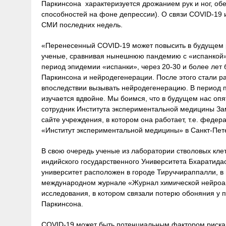
Паркинсона характеризуется дрожанием рук и ног, о
способностей на фоне депрессии). О связи COVID-19
СМИ последних недель.
«Перенесенный COVID-19 может повысить в будущем р
ученые, сравнивая нынешнюю пандемию с «испанкой» 
период эпидемии «испанки», через 20-30 и более лет
Паркинсона и нейродегенерации. После этого стали р
впоследствии вызывать нейродегенерацию. В период 
изучается вдвойне. Мы боимся, что в будущем нас оп
сотрудник Института экспериментальной медицины За
сайте учреждения, в котором она работает, т.е. феде
«Институт экспериментальной медицины» в Санкт-Пет
В свою очередь ученые из лаборатории стволовых кле
индийского государственного Университета Бхаратидасан
университет расположен в городе Тируччираппалли, в
международном журнале «Журнал химической нейроана
исследования, в котором связали потерю обоняния у 
Паркинсона.
COVID-19 может быть потенциальным фактором риска р