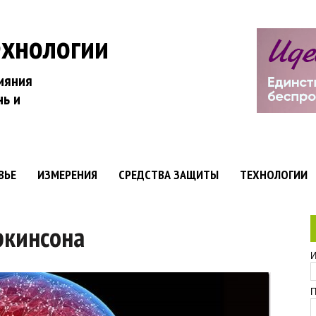
ехнологии
ияния
нь и
ВЬЕ
ИЗМЕРЕНИЯ
СРЕДСТВА ЗАЩИТЫ
ТЕХНОЛОГИИ
ркинсона
И
П