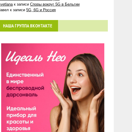
vetlana
к записи
Споры вокруг 5G в Бельгии
авел
к записи
5G, 6G и Россия
НАША ГРУППА ВКОНТАКТЕ