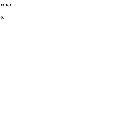
овтор.
ор.