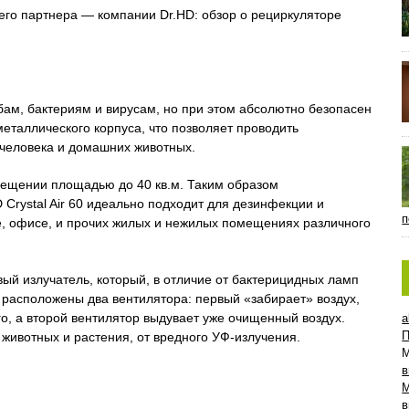
го партнера — компании Dr.HD: обзор о рециркуляторе
обам, бактериям и вирусам, но при этом абсолютно безопасен
еталлического корпуса, что позволяет проводить
 человека и домашних животных.
мещении площадью до 40 кв.м. Таким образом
Crystal Air 60 идеально подходит для дезинфекции и
п
е, офисе, и прочих жилых и нежилых помещениях различного
овый излучатель, который, в отличие от бактерицидных ламп
е расположены два вентилятора: первый «забирает» воздух,
, а второй вентилятор выдувает уже очищенный воздух.
a
П
ивотных и растения, от вредного УФ-излучения.
в
в