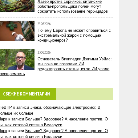
Лазер против сорняков: китайские
роботы-пропольщики полей могут
сократить использование гербицидов
29.06.2026
Почему Европа не может справиться с
экстремальной жарой с помощью
кондиционеров?
23.06.2026
Основатель Википедии Джимми Уэйлс:
мы пока не позволим ИИ
редактировать статьи, из-за ИИ упала
осещаемость
СВЕЖИЕ КОММЕНТАРИИ
lleBHP
к записи
Знаки, обозначающие электросмог. В
ольше их больше
Марк
к записи
Больше? Здоровее? А население против. О
ышках сотовой связи в Беларуси
Марк
к записи
Больше? Здоровее? А население против. О
ышках сотовой связи в Беларуси