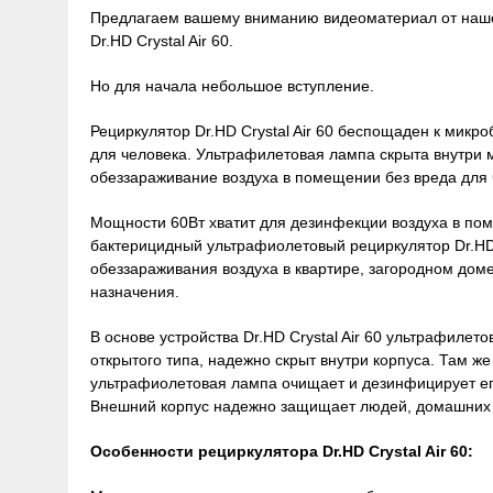
Предлагаем вашему вниманию видеоматериал от наше
Dr.HD Crystal Air 60.
Но для начала небольшое вступление.
Рециркулятор Dr.HD Crystal Air 60 беспощаден к микр
для человека. Ультрафилетовая лампа скрыта внутри м
обеззараживание воздуха в помещении без вреда для
Мощности 60Вт хватит для дезинфекции воздуха в по
бактерицидный ультрафиолетовый рециркулятор Dr.HD 
обеззараживания воздуха в квартире, загородном дом
назначения.
В основе устройства Dr.HD Crystal Air 60 ультрафилет
открытого типа, надежно скрыт внутри корпуса. Там ж
ультрафиолетовая лампа очищает и дезинфицирует его
Внешний корпус надежно защищает людей, домашних ж
Особенности рециркулятора Dr.HD Crystal Air 60: