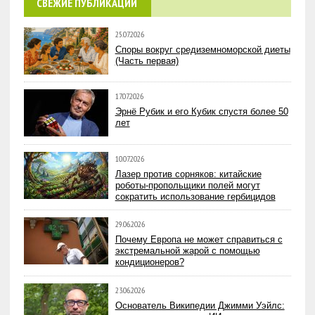
СВЕЖИЕ ПУБЛИКАЦИИ
25.07.2026
Споры вокруг средиземноморской диеты
(Часть первая)
17.07.2026
Эрнё Рубик и его Кубик спустя более 50
лет
10.07.2026
Лазер против сорняков: китайские
роботы-пропольщики полей могут
сократить использование гербицидов
29.06.2026
Почему Европа не может справиться с
экстремальной жарой с помощью
кондиционеров?
23.06.2026
Основатель Википедии Джимми Уэйлс: