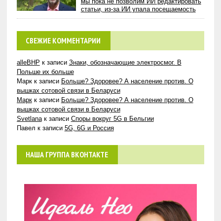
мы пока не позволим ИИ редактировать
статьи, из-за ИИ упала посещаемость
СВЕЖИЕ КОММЕНТАРИИ
alleBHP
к записи
Знаки, обозначающие электросмог. В
Польше их больше
Марк
к записи
Больше? Здоровее? А население против. О
вышках сотовой связи в Беларуси
Марк
к записи
Больше? Здоровее? А население против. О
вышках сотовой связи в Беларуси
Svetlana
к записи
Споры вокруг 5G в Бельгии
Павел
к записи
5G, 6G и Россия
НАША ГРУППА ВКОНТАКТЕ