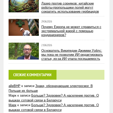
Лазер против сорняков: китайские
роботы-пропольщики полей могут
сократить использование гербицидов
29.06.2026
Почему Европа не может справиться с
экстремальной жарой с помощью
кондиционеров?
23.06.2026
Основатель Википедии Джимми Уэйлс:
мы пока не позволим ИИ редактировать
статьи, из-за ИИ упала посещаемость
СВЕЖИЕ КОММЕНТАРИИ
alleBHP
к записи
Знаки, обозначающие электросмог. В
Польше их больше
Марк
к записи
Больше? Здоровее? А население против. О
вышках сотовой связи в Беларуси
Марк
к записи
Больше? Здоровее? А население против. О
вышках сотовой связи в Беларуси