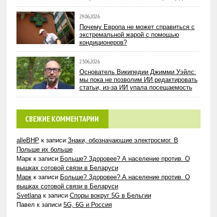
29.06.2026
Почему Европа не может справиться с
экстремальной жарой с помощью
кондиционеров?
23.06.2026
Основатель Википедии Джимми Уэйлс:
мы пока не позволим ИИ редактировать
статьи, из-за ИИ упала посещаемость
СВЕЖИЕ КОММЕНТАРИИ
alleBHP
к записи
Знаки, обозначающие электросмог. В
Польше их больше
Марк
к записи
Больше? Здоровее? А население против. О
вышках сотовой связи в Беларуси
Марк
к записи
Больше? Здоровее? А население против. О
вышках сотовой связи в Беларуси
Svetlana
к записи
Споры вокруг 5G в Бельгии
Павел
к записи
5G, 6G и Россия