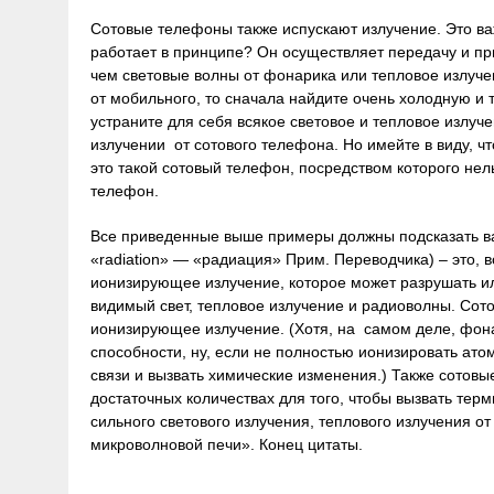
Сотовые телефоны также испускают излучение. Это ва
работает в принципе? Он осуществляет передачу и п
чем световые волны от фонарика или тепловое излучен
от мобильного, то сначала найдите очень холодную и 
устраните для себя всякое световое и тепловое излуче
излучении от сотового телефона. Но имейте в виду, ч
это такой сотовый телефон, посредством которого нел
телефон.
Все приведенные выше примеры должны подсказать вам
«radiation» — «радиация» Прим. Переводчика) – это, 
ионизирующее излучение, которое может разрушать или
видимый свет, тепловое излучение и радиоволны. Сот
ионизирующее излучение. (Хотя, на самом деле, фонар
способности, ну, если не полностью ионизировать ато
связи и вызвать химические изменения.) Также сотов
достаточных количествах для того, чтобы вызвать терм
сильного светового излучения, теплового излучения от
микроволновой печи». Конец цитаты.