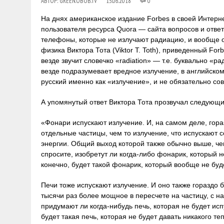
АВТОР:
GREEN.OBOB.TV
15.06.2018
0
На днях американское издание Forbes в своей Интерн
пользователя ресурса Quora — сайта вопросов и ответо
телефоны, которые не излучают радиацию, и вообще о
физика Виктора Тота (Viktor T. Toth), приведенный Fo
везде звучит словечко «radiation» — т.е. буквально «р
везде подразумевает вредное излучение, в английском
русский именно как «излучение», и не обязательно со
А упомянутый ответ Виктора Тота прозвучал следующи
«Фонари испускают излучение. И, на самом деле, гора
отдельные частицы, чем то излучение, что испускают
энергии. Общий выход которой также обычно выше, че
спросите, изобретут ли когда-либо фонарик, который н
конечно, будет такой фонарик, который вообще не будет
Печи тоже испускают излучение. И оно также гораздо 
тысячи раз более мощное в пересчете на частицу, с
придумают ли когда-нибудь печь, которая не будет исп
будет такая печь, которая не будет давать никакого те