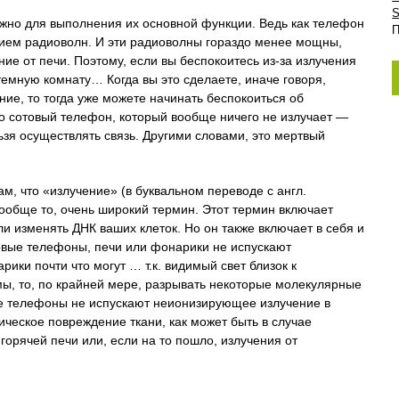
S
жно для выполнения их основной функции. Ведь как телефон
П
рием радиоволн. И эти радиоволны гораздо менее мощны,
ие от печи. Поэтому, если вы беспокоитесь из-за излучения
темную комнату… Когда вы это сделаете, иначе говоря,
ние, то тогда уже можете начинать беспокоиться об
то сотовый телефон, который вообще ничего не излучает —
ьзя осуществлять связь. Другими словами, это мертвый
, что «излучение» (в буквальном переводе с англ.
вообще то, очень широкий термин. Этот термин включает
 изменять ДНК ваших клеток. Но он также включает в себя и
овые телефоны, печи или фонарики не испускают
ики почти что могут … т.к. видимый свет близок к
мы, то, по крайней мере, разрывать некоторые молекулярные
ые телефоны не испускают неионизирующее излучение в
ическое повреждение ткани, как может быть в случае
 горячей печи или, если на то пошло, излучения от