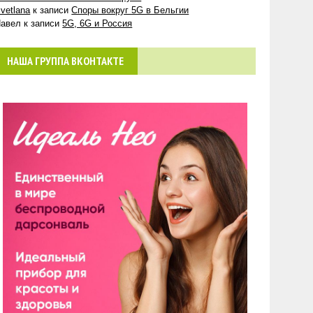
vetlana
к записи
Споры вокруг 5G в Бельгии
авел
к записи
5G, 6G и Россия
НАША ГРУППА ВКОНТАКТЕ