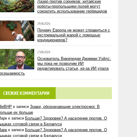
Лазер против сорняков: китайские
роботы-пропольщики полей могут
сократить использование гербицидов
29.06.2026
Почему Европа не может справиться с
экстремальной жарой с помощью
кондиционеров?
23.06.2026
Основатель Википедии Джимми Уэйлс:
мы пока не позволим ИИ
редактировать статьи, из-за ИИ упала
осещаемость
СВЕЖИЕ КОММЕНТАРИИ
lleBHP
к записи
Знаки, обозначающие электросмог. В
ольше их больше
Марк
к записи
Больше? Здоровее? А население против. О
ышках сотовой связи в Беларуси
Марк
к записи
Больше? Здоровее? А население против. О
ышках сотовой связи в Беларуси