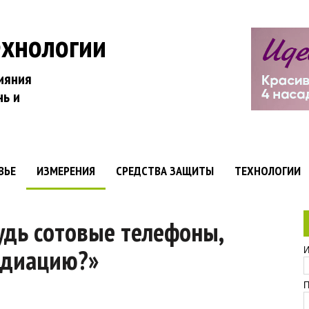
ехнологии
ияния
нь и
ВЬЕ
ИЗМЕРЕНИЯ
СРЕДСТВА ЗАЩИТЫ
ТЕХНОЛОГИИ
удь сотовые телефоны,
адиацию?»
И
П