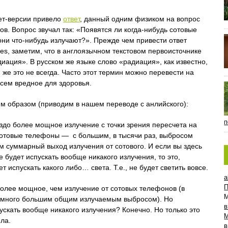
ет-версии привело
ответ
, данный одним физиком на вопрос
в. Вопрос звучал так: «Появятся ли когда-нибудь сотовые
ни что-нибудь излучают?». Прежде чем привести ответ
rbes, заметим, что в англоязычном текстовом первоисточнике
адиация». В русском же языке слово «радиация», как известно,
 же это не всегда. Часто этот термин можно перевести на
всем вредное для здоровья.
м образом (приводим в нашем переводе с анлийского):
п
здо более мощное излучение с точки зрения пересчета на
 сотовые телефоны — с большим, в тысячи раз, выбросом
м суммарный выход излучения от сотового. И если вы здесь
е будет испускать вообще никакого излучения, то это,
 испускать какого либо… света. Т.е., не будет светить вовсе.
a
П
более мощное, чем излучение от сотовых телефонов (в
 намного большим общим излучаемым выбросом). Но
в
ускать вообще никакого излучения? Конечно. Но только это
пла.
в