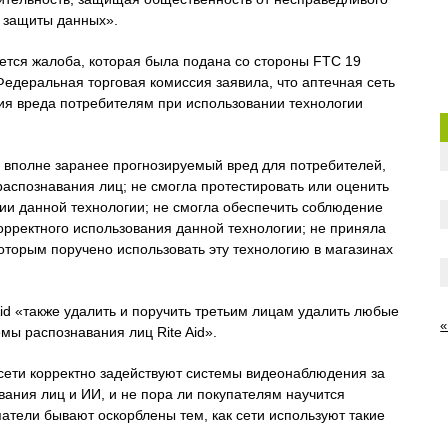
 защиты данных».
ется жалоба, которая была подана со стороны FTC 19
Федеральная торговая комиссия заявила, что аптечная сеть
ия вреда потребителям при использовании технологии
а вполне заранее прогнозируемый вред для потребителей,
распознавания лиц; не смогла протестировать или оценить
нии данной технологии; не смогла обеспечить соблюдение
орректного использования данной технологии; не приняла
оторым поручено использовать эту технологию в магазинах
.
id «также удалить и поручить третьим лицам удалить любые
«
ы распознавания лиц Rite Aid».
е сети корректно задействуют системы видеонаблюдения за
вания лиц и ИИ, и не пора ли покупателям научится
упатели бывают оскорблены тем, как сети используют такие