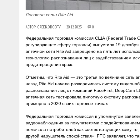
Логотип сети Rite Aid.
АВТОР:
GREEN.OBOB.TV
20.12.2023
0
Федеральная торговая комиссия США (Federal Trade 
регулирующее сферу торговли) выпустила 19 декабря 
аптечной сети Rite Aid запрещено на пять лет использ
технологию распознавания лиц с задействованием иск
предотвращения краж.
Отметим, что Rite Aid — это третья по величине сеть 
назад Rite Aid начала разворачивать систему видеона
распознавания лиц от компаний FaceFirst, DeepCam LL
аптечная сеть тестировала пилотную систему распоз
примерно в 2020 своих торговых точках.
Федеральная торговая комиссия в упомянутом заявлен
видеонаблюдения за покупателями с задействованием
помечала потребителей как соответствующих кому-то,
другой нарушитель спокойствия». FTC заявляет, что т