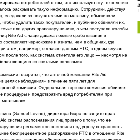
ировала потребителей о том, что использует эту технологию
S
валось раскрывать такую ​​информацию. Сотрудники, действуя
П
, следовали за покупателями по магазину, обыскивали
 чтобы удалить таких покупателей, и публично обвиняли их,
й точке или других правонарушениях, о чем поступали жалобы
лиц Rite Aid с чаще давала ложные срабатывания в
 составляют чернокожие и азиаты, чем в общинах, где
ри этом, например, согласно данным FTC, в одном случае
ом после того, как система отметила его лицо — несмотря на
«белая женщина со светлыми волосами»
миссии говорится, что аптечной компании Rite Aid
в целях наблюдения» в течение пяти лет для
орговой комиссии. Федеральная торговая комиссия обвиняет
ные процедуры и предотвратить вред потребителям при
 магазинов».
вина (Samuel Levine), директора Бюро по защите прав
Aid систем распознавания лиц привело к тому, что ее
 нарушения регламентов поставили под угрозу сохранность
нее беспрецедентное распоряжение FTC в отношении Rite
бдительность, защищая общественность от несправедливого