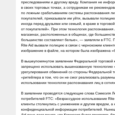
преследованиям и другому вреду. Компания не информ
в своих торговых точках, а сотрудникам не рекомендо
по ложным срабатываниям системы распознавания лиц
покупателей, приказывали им уйти, вызывали полицию,
иногда перед друзьями или семьей, в краже в торгово
от покупателей». При этом технология распознавания 
магазинах, расположенных в общинах, где большинство
большинство составляют белые», — заявляли в FTC. П
Rite Aid вызвали полицию в связи с чернокожим клиент
изображение в файле, на котором была изображена 
В вышеупомянутом заявлении Федеральной торговой ко
запрещено использовать вышеназванную технологию «
урегулирования обвинений со стороны Федеральной т
«ритейлера в том, что он не смог реализовать разум
использовании технологии распознавания лиц в сотнях
В заявлении проводятся следующие слова Сэмюэля Ле
потребителей FTC: «Безрассудное использование Rite 
клиенты столкнулись с унижением и другим вредом, а
конфиденциальной информации потребителей. Нынеш
Aid ясно дает понять что Комиссия будет проявлять 