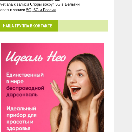
vetlana
к записи
Споры вокруг 5G в Бельгии
авел
к записи
5G, 6G и Россия
НАША ГРУППА ВКОНТАКТЕ