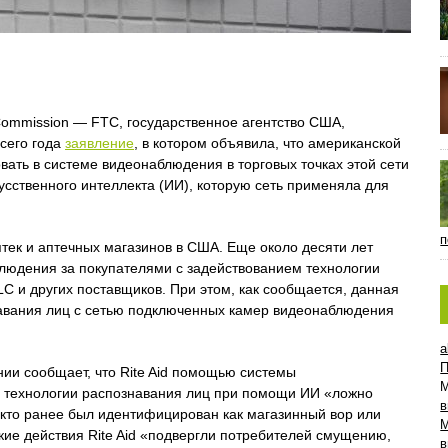
Commission — FTC, государственное агентство США,
сего года
заявление
, в котором объявила, что американской
овать в системе видеонаблюдения в торговых точках этой сети
усственного интеллекта (ИИ), которую сеть применяла для
п
аптек и аптечных магазинов в США. Еще около десяти лет
блюдения за покупателями с задействованием технологии
C и других поставщиков. При этом, как сообщается, данная
навания лиц с сетью подключенных камер видеонаблюдения
a
П
ии сообщает, что Rite Aid помощью системы
 технологии распознавания лиц при помощи ИИ «ложно
в
 кто ранее был идентифицирован как магазинный вор или
акие действия Rite Aid «подвергли потребителей смущению,
в