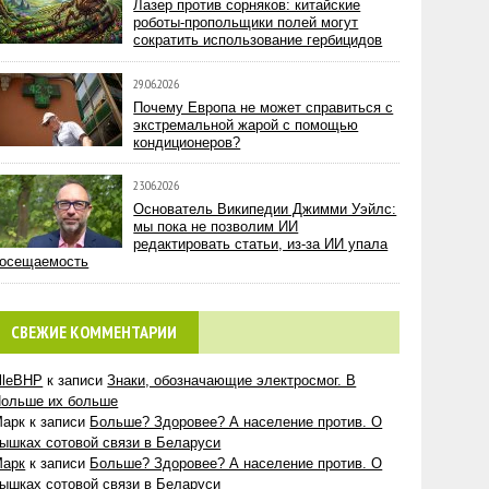
Лазер против сорняков: китайские
роботы-пропольщики полей могут
сократить использование гербицидов
29.06.2026
Почему Европа не может справиться с
экстремальной жарой с помощью
кондиционеров?
23.06.2026
Основатель Википедии Джимми Уэйлс:
мы пока не позволим ИИ
редактировать статьи, из-за ИИ упала
осещаемость
СВЕЖИЕ КОММЕНТАРИИ
lleBHP
к записи
Знаки, обозначающие электросмог. В
ольше их больше
Марк
к записи
Больше? Здоровее? А население против. О
ышках сотовой связи в Беларуси
Марк
к записи
Больше? Здоровее? А население против. О
ышках сотовой связи в Беларуси