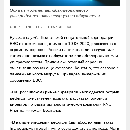
Одна из моделей антибактериального
ультрафиолетового кварцевого облучателя.
АВТОР:
GREEN.OBOB.TV
11.06.2020
0
Русская служба Британской вещательной корпорации
BBC в этом месяце, а именно 10.06.2020, рассказала о
огромном спросе в России на очистители воздуха, или
как их еще называют облучатели или обеззараживатели
ультрафиолетом. Причем ажиотажный спрос на
очистители возник еще феврале. Конечно, это связано с
пандемией коронавируса. Приведем выдержки из
сообщения BBC:
«На (российском) рынке с февраля наблюдается острый
дефицит очистителей воздуха, рассказал Би-би-си
директор по развитию аналитической компании RNC
Pharma Николай Беспалов.
«В начале эпидемии дефицит был абсолютный, заказ
[на рециркуляторы] нужно было делать за полгода. Мы в