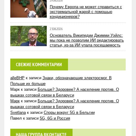
29.06.2026
Почему Европа не может справиться с
экстремальной жарой с помощью
кондиционеров?
23.06.2026
Основатель Википедии Джимми Уэйлс:
мы пока не позволим ИИ редактировать
статьи, из-за ИИ упала посещаемость
СВЕЖИЕ КОММЕНТАРИИ
alleBHP
к записи
Знаки, обозначающие электросмог. В
Польше их больше
Марк
к записи
Больше? Здоровее? А население против. О
вышках сотовой связи в Беларуси
Марк
к записи
Больше? Здоровее? А население против. О
вышках сотовой связи в Беларуси
Svetlana
к записи
Споры вокруг 5G в Бельгии
Павел
к записи
5G, 6G и Россия
НАША ГРУППА ВКОНТАКТЕ