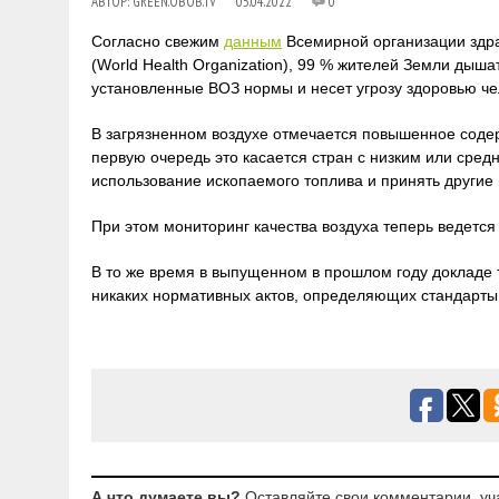
АВТОР:
GREEN.OBOB.TV
05.04.2022
0
Согласно свежим
данным
Всемирной организации здр
(World Health Organization), 99 % жителей Земли дыш
установленные ВОЗ нормы и несет угрозу здоровью че
В загрязненном воздухе отмечается повышенное содер
первую очередь это касается стран с низким или сре
использование ископаемого топлива и принять другие
При этом мониторинг качества воздуха теперь ведется 
В то же время в выпущенном в прошлом году докладе т
никаких нормативных актов, определяющих стандарты 
А что думаете вы?
Оставляйте свои комментарии, уч