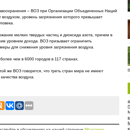
авоохранения – ВОЗ при Организации Объединенных Наций
ат воздухом, уровень загрязнения которого превышает
ловека.
жание мелких твердых частиц и диоксида азота, причем в
дним уровнем дохода. ВОЗ призывает ограничить
 меры для снижения уровня загрязнения воздуха.
более чем в 6000 городов в 117 странах.
п
ой же ВОЗ говорится, что треть стран мира не имеют
качества воздуха.
a
П
в
в
аствуйте в обсуждениях на нашей странице
ВКонтакте
,