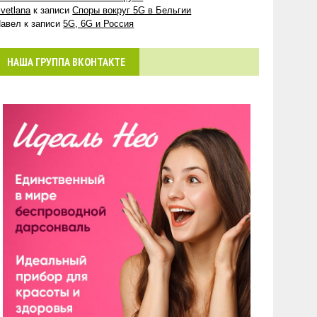
vetlana
к записи
Споры вокруг 5G в Бельгии
авел
к записи
5G, 6G и Россия
НАША ГРУППА ВКОНТАКТЕ