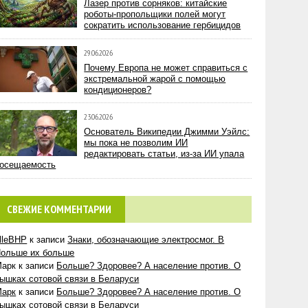
Лазер против сорняков: китайские
роботы-пропольщики полей могут
сократить использование гербицидов
29.06.2026
Почему Европа не может справиться с
экстремальной жарой с помощью
кондиционеров?
23.06.2026
Основатель Википедии Джимми Уэйлс:
мы пока не позволим ИИ
редактировать статьи, из-за ИИ упала
осещаемость
СВЕЖИЕ КОММЕНТАРИИ
lleBHP
к записи
Знаки, обозначающие электросмог. В
ольше их больше
Марк
к записи
Больше? Здоровее? А население против. О
ышках сотовой связи в Беларуси
Марк
к записи
Больше? Здоровее? А население против. О
ышках сотовой связи в Беларуси