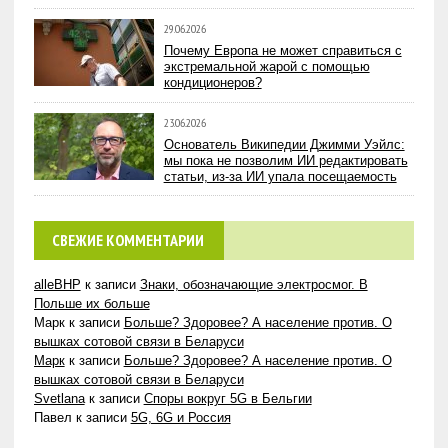
29.06.2026
Почему Европа не может справиться с
экстремальной жарой с помощью
кондиционеров?
23.06.2026
Основатель Википедии Джимми Уэйлс:
мы пока не позволим ИИ редактировать
статьи, из-за ИИ упала посещаемость
СВЕЖИЕ КОММЕНТАРИИ
alleBHP
к записи
Знаки, обозначающие электросмог. В
Польше их больше
Марк
к записи
Больше? Здоровее? А население против. О
вышках сотовой связи в Беларуси
Марк
к записи
Больше? Здоровее? А население против. О
вышках сотовой связи в Беларуси
Svetlana
к записи
Споры вокруг 5G в Бельгии
Павел
к записи
5G, 6G и Россия