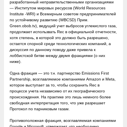
разработанный неправительственными организациями
— Институтом мировых ресурсов (World Resources
Institute -WRI) и Всемирным советом предпринимателей
по устойчивому развитию (WBCSD) Прим.
Green.obob.tv), ведущий учет выбросов углекислого газа,
продолжает использвать Rec в официальной отчетности,
хотя степень, в которой это должно быть разрешено,
остается спорной среди технологических компаний, а
дискуссия по данному поводу даже привела к
лоббистской битве между двумя фракциями (о них
ниже).
Одна фракция — это т.н. партнерство Emissions First
Partnership, возглавляемое компаниями Amazon и Meta,
которое выступает за то, чтобы сохранить Rec в
процессе учета независимо от их географического
происхождения. На практике это лишь немного более
свободная интерпретация того, что уже разрешает
Протокол по парниковым газам.
Противоположная фракция, возглавляемая компаниями
Google и Microsoft, утверждает, что необходимо