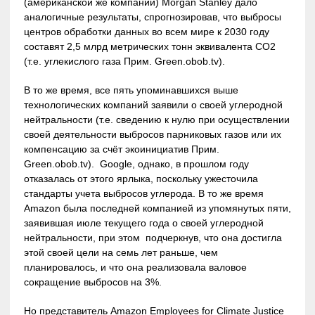
(американской же компании) Morgan Stanley дало
аналогичные результаты, спрогнозировав, что выбросы
центров обработки данных во всем мире к 2030 году
составят 2,5 млрд метрических тонн эквивалента CO2
(т.е. углекислого газа Прим. Green.obob.tv).
В то же время, все пять упоминавшихся выше
технологических компаний заявили о своей углеродной
нейтральности (т.е. сведению к нулю при осуществлении
своей деятельности выбросов парниковых газов или их
компенсацию за счёт экоинициатив Прим.
Green.obob.tv). Google, однако, в прошлом году
отказалась от этого ярлыка, поскольку ужесточила
стандарты учета выбросов углерода. В то же время
Amazon была последней компанией из упомянутых пяти,
заявившая июле текущего года о своей углеродной
нейтральности, при этом подчеркнув, что она достигла
этой своей цели на семь лет раньше, чем
планировалось, и что она реализовала валовое
сокращение выбросов на 3%.
Но представитель Amazon Employees for Climate Justice