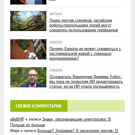
10.07.2026
Лазер против сорняков: китайские
роботы-пропольщики полей могут
сократить использование гербицидов
29.06.2026
Почему Европа не может справиться с
экстремальной жарой с помощью
кондиционеров?
23.06.2026
Основатель Википедии Джимми Уэйлс:
мы пока не позволим ИИ редактировать
статьи, из-за ИИ упала посещаемость
СВЕЖИЕ КОММЕНТАРИИ
alleBHP
к записи
Знаки, обозначающие электросмог. В
Польше их больше
Марк
к записи
Больше? Здоровее? А население против. О