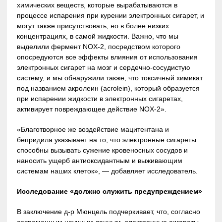
химических веществ, которые вырабатываются в
процессе испарения при курении электронных сигарет, и
могут также присутствовать, но в более низких
концентрациях, в самой жидкости. Важно, что мы
выделили фермент NOX-2, посредством которого
опосредуются все эффекты влияния от использования
электронных сигарет на мозг и сердечно-сосудистую
систему, и мы обнаружили также, что токсичный химикат
под названием акролеин (acrolein), который образуется
при испарении жидкости в электронных сигаретах,
активирует повреждающее действие NOX-2».
«Благотворное же воздействие мацитентана и
бепридила указывает на то, что электронные сигареты
способны вызывать сужение кровеносных сосудов и
наносить ущерб антиоксидантным и выживающим
системам наших клеток», — добавляет исследователь.
Исследование «должно служить предупреждением»
В заключение д-р Мюнцель подчеркивает, что, согласно
современным научным данным, электронные сигареты